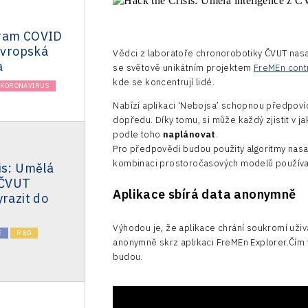
gram COVID
 Evropská
Vědci z laboratoře chronorobotiky ČVUT nasazu
a
se světově unikátním projektem
FreMEn cont
kde se koncentrují lidé.
KORONAVIRUS
Nabízí aplikaci ‘Nebojsa’ schopnou předpovíd
dopředu. Díky tomu, si může každý zjistit v 
podle toho
naplánovat
.
Pro předpovědi budou použity algoritmy nasa
kombinaci prostoročasových modelů používaný
is: Umělá
 ČVUT
Aplikace sbírá data anonymně
yrazit do
Výhodou je, že aplikace chrání soukromí už
E
R&D
anonymně skrz aplikaci FreMEn Explorer.Čím 
budou.