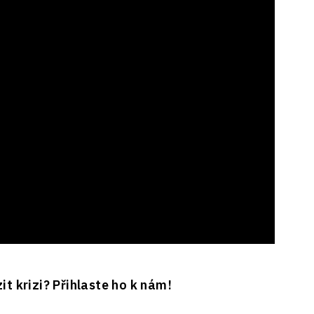
t krizi? Přihlaste ho k nám!