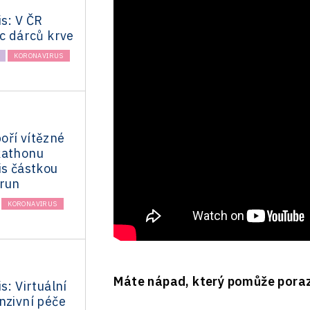
is: V ČR
íc dárců krve
KORONAVIRUS
oří vítězné
kathonu
is částkou
orun
KORONAVIRUS
Máte nápad, který pomůže porazi
s: Virtuální
nzivní péče