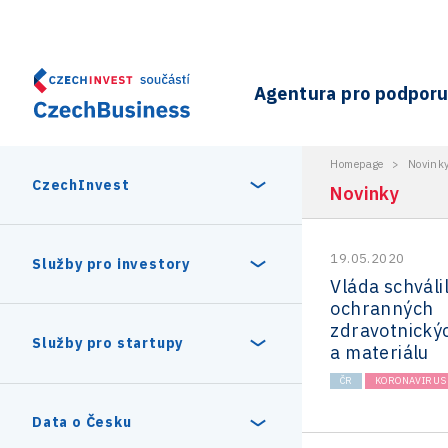
Agentura pro podporu 
Homepage
>
Novink
CzechInvest
Novinky
19.05.2020
O nás
Služby pro investory
Vláda schváli
ochranných
Organizační struktura
zdravotnick
30 let CzechInvestu
Statistika investičních projektů
Služby pro startupy
a materiálu
Interní projekty
ČR
KORONAVIRUS
Vedení agentury CzechInvest
Program Digitální Evropa
Investiční pobídky a dotace
Czechia Dealroom
Data o Česku