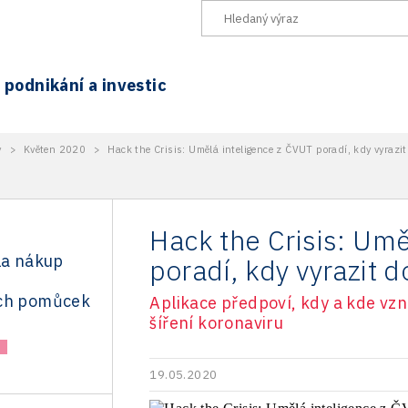
podnikání a investic
y
>
Květen 2020
>
Hack the Crisis: Umělá inteligence z ČVUT poradí, kdy vyrazi
Hack the Crisis: Umě
la nákup
poradí, kdy vyrazit 
ých pomůcek
Aplikace předpoví, kdy a kde vz
šíření koronaviru
19.05.2020