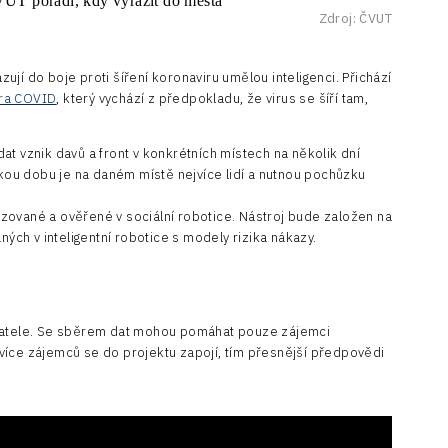
Zdroj: ČVUT
jí do boje proti šíření koronaviru umělou inteligenci. Přichází
ra COVID
, který vychází z předpokladu, že virus se šíří tam,
at vznik davů a front v konkrétních místech na několik dní
jakou dobu je na daném místě nejvíce lidí a nutnou pochůzku
zované a ověřené v sociální robotice. Nástroj bude založen na
ch v inteligentní robotice s modely rizika nákazy.
ivatele. Se sběrem dat mohou pomáhat pouze zájemci
více zájemců se do projektu zapojí, tím přesnější předpovědi