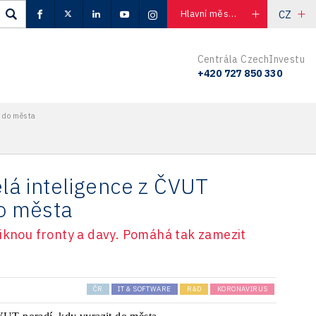
CZ
Hlavní město Praha
Centrála CzechInvestu
+420 727 850 330
t do města
lá inteligence z ČVUT
do města
niknou fronty a davy. Pomáhá tak zamezit
ČR
IT & SOFTWARE
R&D
KORONAVIRUS