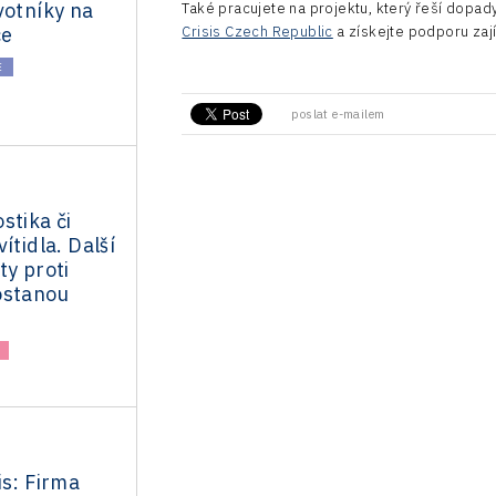
votníky na
Také pracujete na projektu, který řeší dopad
ce
Crisis Czech Republic
a získejte podporu zaj
E
poslat e-mailem
stika či
ítidla. Další
ty proti
ostanou
is: Firma