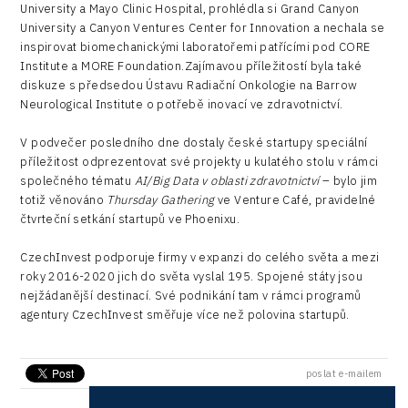
University a Mayo Clinic Hospital, prohlédla si Grand Canyon
University a Canyon Ventures Center for Innovation a nechala se
inspirovat biomechanickými laboratořemi patřícími pod CORE
Institute a MORE Foundation.Zajímavou příležitostí byla také
diskuze s předsedou Ústavu Radiační Onkologie na Barrow
Neurological Institute o potřebě inovací ve zdravotnictví.
V podvečer posledního dne dostaly české startupy speciální
příležitost odprezentovat své projekty u kulatého stolu v rámci
společného tématu
AI/Big Data v oblasti zdravotnictví
– bylo jim
totiž věnováno
Thursday Gathering
ve Venture Café, pravidelné
čtvrteční setkání startupů ve Phoenixu.
CzechInvest podporuje firmy v expanzi do celého světa a mezi
roky 2016-2020 jich do světa vyslal 195. Spojené státy jsou
nejžádanější destinací. Své podnikání tam v rámci programů
agentury CzechInvest směřuje více než polovina startupů.
poslat e-mailem