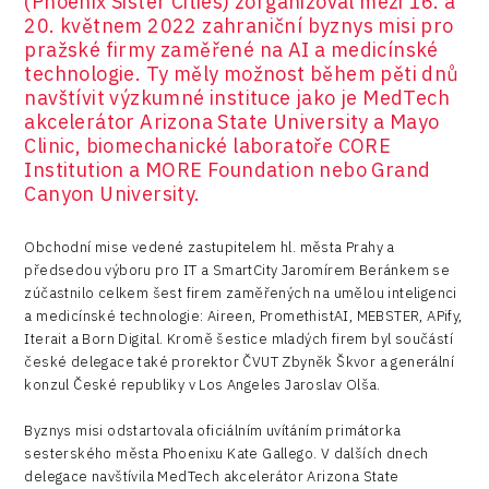
(Phoenix Sister Cities) zorganizoval mezi 16. a
20. květnem 2022 zahraniční byznys misi pro
pražské firmy zaměřené na AI a medicínské
technologie. Ty měly možnost během pěti dnů
navštívit výzkumné instituce jako je MedTech
akcelerátor Arizona State University a Mayo
Clinic, biomechanické laboratoře CORE
Institution a MORE Foundation nebo Grand
Canyon University.
Obchodní mise vedené zastupitelem hl. města Prahy a
předsedou výboru pro IT a SmartCity Jaromírem Beránkem se
zúčastnilo celkem šest firem zaměřených na umělou inteligenci
a medicínské technologie: Aireen, PromethistAI, MEBSTER, APify,
Iterait a Born Digital. Kromě šestice mladých firem byl součástí
české delegace také prorektor ČVUT Zbyněk Škvor a generální
konzul České republiky v Los Angeles Jaroslav Olša.
Byznys misi odstartovala oficiálním uvítáním primátorka
sesterského města Phoenixu Kate Gallego. V dalších dnech
delegace navštívila MedTech akcelerátor Arizona State