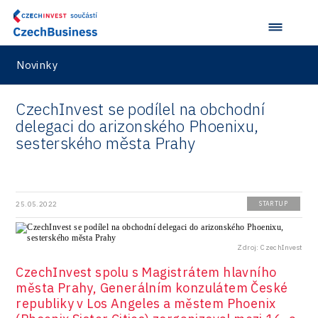
Představení průběžného pokroku projektu
Společenská odpovědnost
Rail
Pasportizace
Virtual Lab
Technická infrastruktura
Road
Novinky
Technické vzdělávání
Connectivity
Zaměstnanost
Consulting
CzechInvest se podílel na obchodní
delegaci do arizonského Phoenixu,
Data services
sesterského města Prahy
Devices
Infrastructure
25.05.2022
STARTUP
Logic/MaaS
R&D
Zdroj: CzechInvest
Security
CzechInvest spolu s Magistrátem hlavního
města Prahy, Generálním konzulátem České
Vehicles
republiky v Los Angeles a městem Phoenix