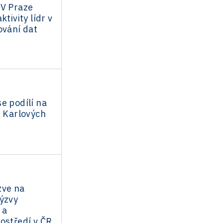
 V Praze
ktivity lídr v
ování dat
e podílí na
i Karlových
zve na
Výzvy
 a
ostředí v ČR