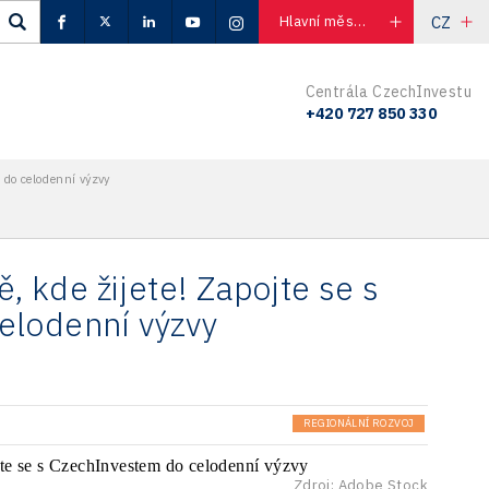
CZ
Hlavní město Praha
Centrála CzechInvestu
+420 727 850 330
 do celodenní výzvy
ě, kde žijete! Zapojte se s
elodenní výzvy
REGIONÁLNÍ ROZVOJ
Zdroj: Adobe Stock