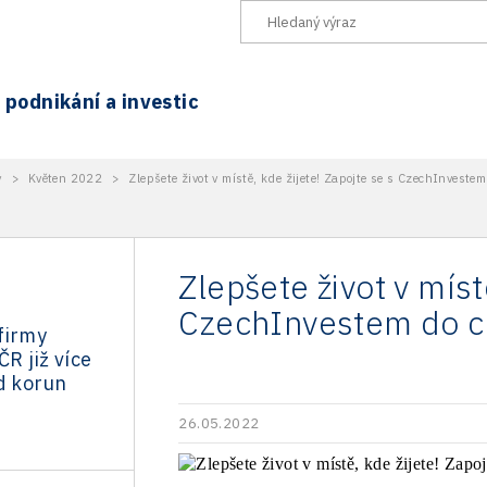
podnikání a investic
y
>
Květen 2022
>
Zlepšete život v místě, kde žijete! Zapojte se s CzechInvestem
Zlepšete život v míst
CzechInvestem do c
firmy
ČR již více
d korun
26.05.2022