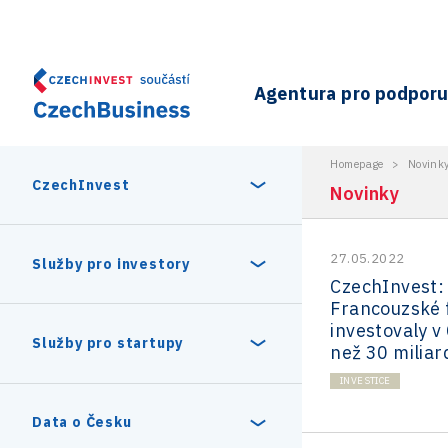
Agentura pro podporu 
Homepage
>
Novink
CzechInvest
Novinky
27.05.2022
O nás
Služby pro investory
CzechInvest:
Francouzské 
Organizační struktura
investovaly v 
30 let CzechInvestu
Statistika investičních projektů
Služby pro startupy
než 30 miliar
Interní projekty
INVESTICE
Vedení agentury CzechInvest
Program Digitální Evropa
Investiční pobídky a dotace
Czechia Dealroom
Data o Česku