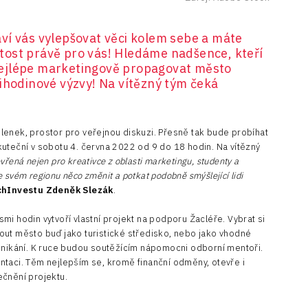
ví vás vylepšovat věci kolem sebe a máte
ost právě pro vás! Hledáme nadšence, kteří
ejlépe marketingově propagovat město
ihodinové výzvy! Na vítězný tým čeká
lenek, prostor pro veřejnou diskuzi. Přesně tak bude probíhat
uteční v sobotu 4. června 2022 od 9 do 18 hodin. Na vítězný
evřená nejen pro kreativce z oblasti marketingu, studenty a
ve svém regionu něco změnit a potkat podobně smýšlející lidi
chInvestu Zdeněk Slezák
.
mi hodin vytvoří vlastní projekt na podporu Žacléře. Vybrat si
out město buď jako turistické středisko, nebo jako vhodné
odnikání. K ruce budou soutěžícím nápomocni odborní mentoři.
ntaci. Těm nejlepším se, kromě finanční odměny, otevře i
ečnění projektu.