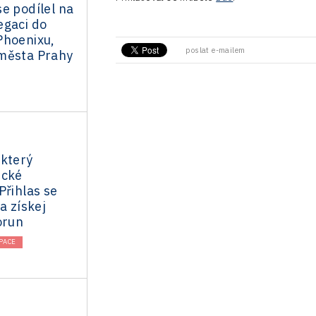
e podílel na
egaci do
Phoenixu,
poslat e-mailem
města Prahy
 který
ické
Přihlas se
a získej
orun
PACE