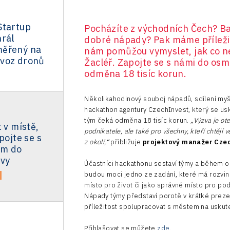
Startup
Pocházíte z východních Čech? Ba
hrál
dobré nápady? Pak máme příležit
měřený na
nám pomůžou vymyslet, jak co n
voz dronů
Žacléř. Zapojte se s námi do osm
odměna 18 tisíc korun.
Několikahodinový souboj nápadů, sdílení myš
hackathon agentury CzechInvest, který se usk
tým čeká odměna 18 tisíc korun.
„Výzva je ot
 v místě,
podnikatele, ale také pro všechny, kteří chtějí 
pojte se s
z okolí,“
přibližuje
projektový manažer Cze
em do
zvy
Účastníci hackathonu sestaví týmy a během os
budou moci jedno ze zadání, které má rozvin
místo pro život či jako správné místo pro p
Nápady týmy představí porotě v krátké preze
příležitost spolupracovat s městem na uskut
Přihlašovat se můžete
zde
.