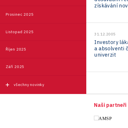
Miomove
Akce a soutěže pro
Ostrava
Coworking
ESA
dotací
získávání nov
10.
Nabídka majetku
Jižní Korea
Brownfieldy
municipality
ZÁŘ.
Public
Reporty z teritorií
InsightART
Pardubice
Výzkum, vývoj a inovace
Digitalizace
ESA COMMERCIALISATION
Prosinec 2025
ONLINE: Konzultační den
Poskytování informací dle
Japonsko
Design
Průzkumy
Hybrid Company
Plzeň
pro firmy a podnikatele z
Doprava a mobilita
Národní brownfieldová
SPACE
zákona č. 106/1999 Sb
Taiwan
Ústeckého kraje
Policy
Listopad 2025
konference
Sektorová data
Langino
31.12.2005
Praha a střední Čechy
Dotace
Událost
|
Investory lák
Production
Soutěž Brownfield roku 2026
Motionlab
Ústí nad Labem
Energetika
a absolventi 
Říjen 2025
univerzit
Services
Inspirativní region 2021
Pikto Digital
Zlín
Inovace
všechny akce
Testing
Inspirativní region 2023
Září 2025
Retailys
Kreativní průmysl
Aerospace
Investice v obcích a městech
Stavario
Marketing
všechny novinky
2021
City
Ullmanna
Podpora podnikání
Investice v obcích a městech
Drones
VisionCraft
PPP projekty
2022
Naši partneři
Manufacturing
Hunter Games
Průmyslová zóna
Investice v obcích a městech
Rail
2023
Kaleido
Příhraničí