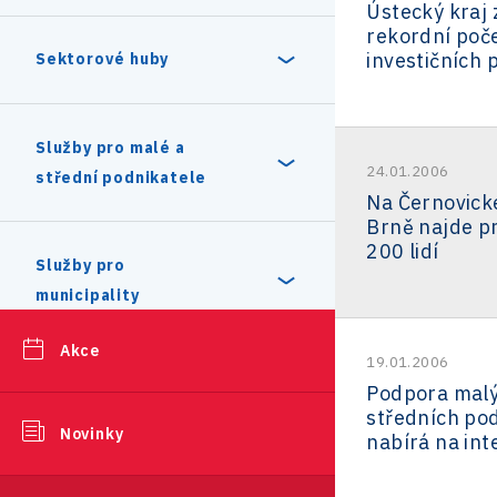
Ústecký kraj 
DEP4ALL
Centra strategických služeb
Enterprise Europe Network
rekordní poč
Databáze dodavatelů
Digitální regulační pískoviště
Základní data o Česku
investičních 
Průvodce žádostí
Sektorové huby
Dotační matice
(sandbox)
Národní plán obnovy
Vízová podpora
Trh práce
Úvod
Služby pro malé a
Akcelerace startupů
24.01.2006
Podpora a zajištění
střední podnikatele
Program Klíčový a vědecký
Podpora podnikavosti
Nemovitosti
Na Černovické
kybernetické bezpečnosti
personál
Vzdělání
Často kladené otázky k
AI & Digital
Brně najde pr
Technologická inkubace
200 lidí
akceleraci startupů
Program Vysoce kvalifikovaný
Investiční pobídky a dotace
Služby pro
Certifikace – Vzdělávání
Služby AfterCare
zaměstnanec
municipality
Mzdy
Často kladené otázky k
EcoTech
ESA BIC Czech Republic
Program Kvalifikovaný
Technologické inkubaci - FAQ
Podpora podnikavých žen na
Dodavatelé pro BMW
Statistika investičních projektů
Akce
Výzkum, vývoj a inovace
zaměstnanec
19.01.2006
CzechInvestu
Inovační infrastruktura
Startupová data
Úvod
Média
Tech4Life
HR Point
Podpora malý
CERN Venture Connect
Vízová podpora startupům
středních po
Možnost spolupráce pro
program
18.
Reference
Kariéra
Novinky
SRP.
Případové studie - Investoři
nabírá na int
Program Digitální nomád
odborníky
Chcete dotace?
Komunální služby
Hackathon pro obce
Creative
Newsletter
Setkání podnikavých žen
Kontakty
Dlouhodobý pobyt za účelem
Newsletter Technologické
Structured Laser Beam
Karlovarského kraje