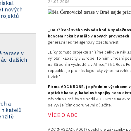
24.01.2006
získal
et nových
projektů
„Do zřízení svého závodu hodlá společnos
koncem roku by mělo v nových provozech p
generální ředitel agentury CzechInvest.
„Díky tomuto projektu snížíme celkové nákla
 terase v
výrobní kapacity v Evropě. To nám umožní posk
áci dalších
na Středním východě a v Africe," říká Ross F
republika je pro nás logisticky výhodná vzhl
trzích."
Firma ADC KRONE, je předním výrobcem vy
optické kabely, kabelové spojky nebo dist
závodu v Brně by se podíl ADC Krone na evrop
ch a
se vyvíjejícím oboru velmi důležité.
dnikatelů
VÍCE O ADC
enzitě
ADC (NASDAQ: ADCT) obsluhuje zákazníky pod