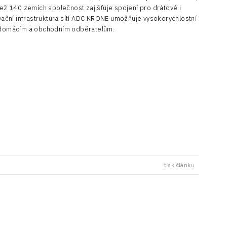
než 140 zemích společnost zajišťuje spojení pro drátové i
ovační infrastruktura sítí ADC KRONE umožňuje vysokorychlostní
by domácím a obchodním odběratelům.
tisk článku