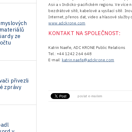
Asii a v Indicko-pacifickém regionu. Ve více 
bezdrátové sítě, kabelové a vysílací sítě. In
Internet, přenos dat, video a hlasové služ
ůmyslových
www.adckrone.com
 materiálů
KONTAKT NA SPOLEČNOST:
liardy ze
počtu
Katrin Naefe, ADC KRONE Public Relations
Tel.: +44 1242 264 648
E-mail:
katrin.naefe@adckrone.com
ači přivezli
ré zprávy
poslat e-mailem
padl
kord v