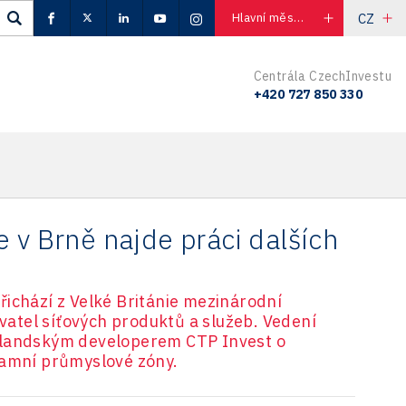
CZ
Hlavní město Praha
Centrála CzechInvestu
+420 727 850 330
 v Brně najde práci dalších
řichází z Velké Británie mezinárodní
atel síťových produktů a služeb. Vedení
olandským developerem CTP Invest o
tamní průmyslové zóny.