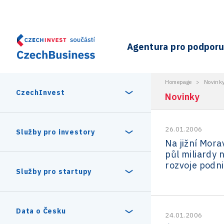
Agentura pro podporu 
Homepage
>
Novink
CzechInvest
Novinky
26.01.2006
O nás
Služby pro investory
Na jižní Mora
půl miliardy 
Organizační struktura
rozvoje podn
30 let CzechInvestu
Statistika investičních projektů
Služby pro startupy
Interní projekty
Vedení agentury CzechInvest
Program Digitální Evropa
Investiční pobídky a dotace
Czechia Dealroom
Data o Česku
24.01.2006