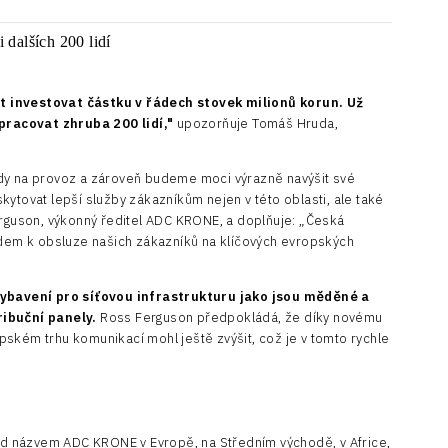
t investovat částku v řádech stovek milionů korun. Už
racovat zhruba 200 lidí,"
upozorňuje Tomáš Hruda,
dy na provoz a zároveň budeme moci výrazně navýšit své
ytovat lepší služby zákazníkům nejen v této oblasti, ale také
erguson, výkonný ředitel ADC KRONE, a doplňuje: „Česká
edem k obsluze našich zákazníků na klíčových evropských
bavení pro síťovou infrastrukturu jako jsou měděné a
ribuční panely.
Ross Ferguson předpokládá, že díky novému
ském trhu komunikací mohl ještě zvýšit, což je v tomto rychle
 názvem ADC KRONE v Evropě, na Středním východě, v Africe,