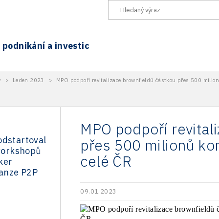
podnikání a investic
y
>
Leden 2023
>
MPO podpoří revitalizace brownfieldů částkou přes 500 milion
MPO podpoří revital
odstartoval
přes 500 milionů kor
 workshopů
celé ČR
ker
anze P2P
09.01.2023