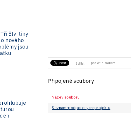
Tři čtvrtiny
í o nového
oblémy jsou
tatku
poslat e-mailem
Sdílet
Připojené soubory
Název souboru
prohlubuje
Seznam-podporenych-projektu
nturou
eden