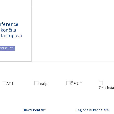
onference
akončila
startupové
STARTUPY
Hlavní kontakt
Regionální kanceláře