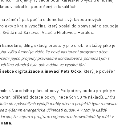
ifunkční projekty. Ty vedle podnikatelského využití umožňují
niknou v několika podpořených lokalitách.
tina záměrů pak počítá s demolicí a výstavbou nových
projekty z kraje Vysočina, který poslal do pomyslného souboje
h: Světlá nad Sázavou, Valeč u Hrotovic a Herálec.
 kanceláře, dílny, sklady, prostory pro drobné služby jako je
Na výčtu funkcí je vidět, že nové nastavení programu obce
cemi jejich projekty pravidelně konzultovat a pomáhat jim s
e většina záměrů byla odevzdána ve vysoké fázi
ní sekce digitalizace a inovací
Petr Očko,
který je pověřen
milník Národního plánu obnovy. Podpořeny budou projekty v
korun, přičemž dotace pokryjí necelých 58 % nákladů.
„Míra
rotože do způsobilých výdajů mohly obce u projektů typu renovace
 se zvýšením energetické účinnosti budov. A v tom je každý
eklaruje, že zájem o program regenerace brownfieldů by měl i v
 Hana.