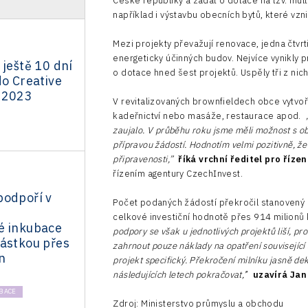
České republiky a žádat o dotace na tzv. mult
například i výstavbu obecních bytů, které vz
Mezi projekty převažují renovace, jedna čtvr
energeticky účinných budov.
Nejvíce vynikly 
 ještě 10 dní
o dotace hned šest projektů. Uspěly tři z nic
do Creative
 2023
V revitalizovaných brownfieldech obce vytvoří
kadeřnictví nebo masáže, restaurace apod.
„
zaujalo. V průběhu roku jsme měli možnost s ob
přípravou žádostí. Hodnotím velmi pozitivně, ž
připravenosti,”
říká vrchní ředitel pro říze
řízením agentury CzechInvest.
podpoří v
Počet podaných žádostí překročil stanovený 
celkové investiční hodnotě přes
914 milionů 
é inkubace
podpory se však u jednotlivých projektů liší, p
částkou přes
zahrnout pouze náklady na opatření související
n
projekt specifický. Překročení milníku jasně d
následujících letech pokračovat,’
’
uzavírá Jan
BACE
Zdroj: Ministerstvo průmyslu a obchodu