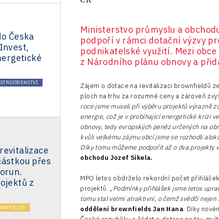
Ministerstvo průmyslu a obchodu
do Česka
podpoří v rámci dotační výzvy 
Invest,
podnikatelské využití. Mezi obce
energetické
z Národního plánu obnovy a přidá
STROJÍRENSTVÍ
Zájem o dotace na revitalizaci brownfieldů z
ploch na trhu za rozumné ceny a zároveň zvyšu
roce jsme museli
při výběru projektů výrazně zo
energie, což je v probíhající energetické krizi 
obnovy, tedy evropských peněz určených na o
kvůli velkému zájmu obcí jsme se rozhodli alok
Díky tomu můžeme podpořit až o dva projekty v
evitalizace
obchodu Jozef Síkela.
částkou přes
korun.
MPO letos obdrželo rekordní počet přihlášek
ojektů z
projektů.
„Podmínky přihlášek jsme letos uprav
tomu stal velmi atraktivní, o čemž svědčí nejen 
WNFIELDY
oddělení brownfields Jan Hana
. Díky nové