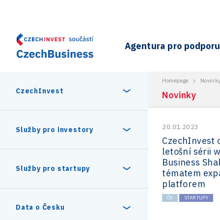
Agentura pro podporu 
Homepage
>
Novink
CzechInvest
Novinky
20.01.2023
O nás
Služby pro investory
CzechInvest 
letošní sérii
Organizační struktura
Business Sha
30 let CzechInvestu
Statistika investičních projektů
Služby pro startupy
tématem exp
Interní projekty
platforem
Vedení agentury CzechInvest
Program Digitální Evropa
ČR
STARTUPY
Investiční pobídky a dotace
Czechia Dealroom
Data o Česku