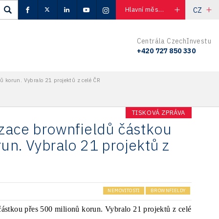
CZ
Hlavní město Praha
Centrála CzechInvestu
+420 727 850 330
ů korun. Vybralo 21 projektů z celé ČR
TISKOVÁ ZPRÁVA
izace brownfieldů částkou
un. Vybralo 21 projektů z
NEMOVITOSTI
BROWNFIELDY