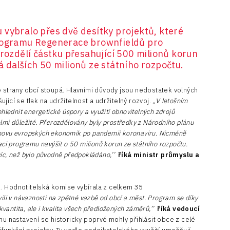
 vybralo přes dvě desítky projektů, které
programu Regenerace brownfieldů pro
 rozdělí částku přesahující 500 milionů korun
 dalších 50 milionů ze státního rozpočtu.
e strany obcí stoupá. Hlavními důvody jsou nedostatek volných
jící se tlak na udržitelnost a udržitelný rozvoj.
„V letošním
hlednit energetické úspory a využití obnovitelných zdrojů
velmi důležité. Přerozdělovány byly prostředky z Národního plánu
bnovu evropských ekonomik po pandemii koronaviru. Nicméně
aci programu navýšit o 50 milionů korun ze státního rozpočtu.
íc, než bylo původně předpokládáno,
’’
říká ministr průmyslu a
. Hodnotitelská komise vybírala z celkem 35
ili v návaznosti na zpětné vazbě od obcí a měst. Program se díky
kvantita, ale i kvalita všech předložených záměrů,’’
říká vedoucí
mu nastavení se historicky poprvé mohly přihlásit obce z celé