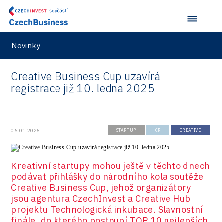
Aerospace
VisionCraft
Konference Potenciál místní ekonomiky 2021
PPP projekty
City
Hunter Games
Konference Potenciál místní ekonomiky 2019
Průmyslová zóna
Drones
Novinky
Kaleido
Konference Potenciál místní ekonomiky 2018
Příhraničí
Manufacturing
LAM-X
Představení průběžného pokroku projektu
Creative Business Cup uzavírá
Společenská odpovědnost
Rail
Pasportizace
registrace již 10. ledna 2025
Virtual Lab
Technická infrastruktura
Road
Technické vzdělávání
Connectivity
06.01.2025
STARTUP
ČR
CREATIVE
Zaměstnanost
Consulting
Data services
Kreativní startupy mohou ještě v těchto dnech
podávat přihlášky do národního kola soutěže
Devices
Creative Business Cup, jehož organizátory
jsou agentura CzechInvest a Creative Hub
Infrastructure
projektu Technologická inkubace. Slavnostní
Logic/MaaS
finále, do kterého postoupí TOP 10 nejlepších