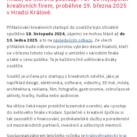
kreativních firem, proběhne 19. března 2025
R&D
v Hradci Králové.
Security
Přihlašování kreativních startupů do soutěže bylo oficiálně
Vehicles
spuštěno
18. listopadu 2024,
zájemci se mohou hlásit až
do
10. ledna 2025
, a to na
následujícím odkazu
. Ze všech
přihlášek bude odbornou porotou vybráno deset finalistů, kteří
se v březnu tohoto roku utkají o umístění v národním finále
a také o cenu publika. Ta je každoročně udělována diváky
soutěže.
Soutěž je určena pro startupy z kreativních odvětví, jako je
například design, elektronika, software, videohry, 3D tisk, móda,
architektura, reklama, film, fotografie, gastronomie, volnočasové
aktivity, hračky, hudba nebo audiovize.
Na vítěze čeká nejen prestižní tuzemské ocenění, ale i postup
do světového finále v Kodani. Společně s kreativní špičkou si
tak zasoutěží o financování, podnikatelské služby a poradenství
od mezinárodních partnerů, investorů a odborných mentorů.
Spoluorganizátorem letošního ročníku je
Královéhradecký kraj
.