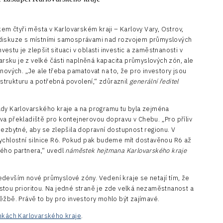
kem čtyři města v Karlovarském kraji – Karlovy Vary, Ostrov,
 diskuze s místními samosprávami nad rozvojem průmyslových
nvestu je zlepšit situaci v oblasti investic a zaměstnanosti v
varsku je z velké části naplněná kapacita průmyslových zón, ale
nových. „Je ale třeba pamatovat na to, že pro investory jsou
rastrukturu a potřebná povolení,“ zdůraznil
generální ředitel
ady Karlovarského kraje a na programu tu byla zejména
a překladiště pro kontejnerovou dopravu v Chebu. „Pro příliv
nezbytné, aby se zlepšila dopravní dostupnost regionu. V
rychlostní silnice R6. Pokud pak budeme mít dostavěnou R6 až
kého partnera,“ uvedl
náměstek hejtmana Karlovarského kraje
edevším nové průmyslové zóny. Vedení kraje se netají tím, že
stou prioritou. Na jedné straně je zde velká nezaměstnanost a
ěžbě. Právě to by pro investory mohlo být zajímavé.
nkách Karlovarského kraje
.