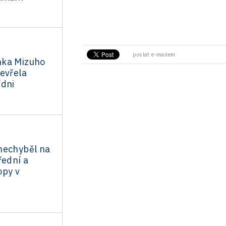
poslat e-mailem
nka Mizuho
evřela
ídni
nechyběl na
řední a
opy v