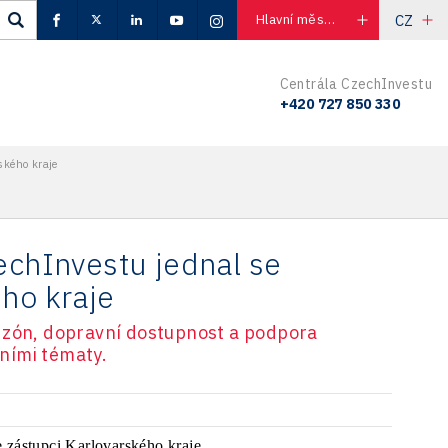
CZ
Hlavní město Praha
Centrála CzechInvestu
+420 727 850 330
ského kraje
echInvestu jednal se
ého kraje
 zón, dopravní dostupnost a podpora
vními tématy.