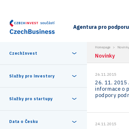
Agentura pro podporu 
Homepage
>
Novink
CzechInvest
Novinky
26.11.2015
O nás
Služby pro investory
26. 11. 2015 
informace o 
Organizační struktura
podpory podn
30 let CzechInvestu
Statistika investičních projektů
Služby pro startupy
Interní projekty
Vedení agentury CzechInvest
Program Digitální Evropa
Investiční pobídky a dotace
Czechia Dealroom
Data o Česku
24.11.2015