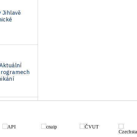
 Jihlavě
nické
Aktuální
programech
ikání