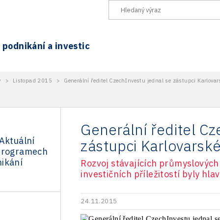
podnikání a investic
y
>
Listopad 2015
>
Generální ředitel CzechInvestu jednal se zástupci Karlovar
Generální ředitel Cz
Aktuální
zástupci Karlovarsk
programech
ikání
Rozvoj stávajících průmyslových
investičních příležitostí byly hla
24.11.2015