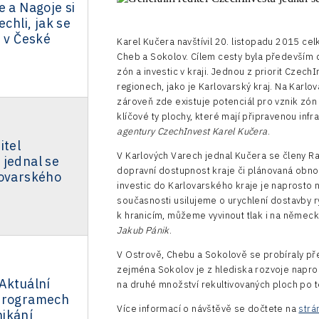
e a Nagoje si
echli, jak se
e v České
Karel Kučera navštívil 20. listopadu 2015 cel
Cheb a Sokolov. Cílem cesty byla především
zón a investic v kraji. Jednou z priorit CzechI
regionech, jako je Karlovarský kraj. Na Karlo
zároveň zde existuje potenciál pro vznik zón 
klíčové ty plochy, které mají připravenou inf
agentury CzechInvest Karel Kučera
.
itel
V Karlových Varech jednal Kučera se členy R
 jednal se
dopravní dostupnost kraje či plánovaná obnov
lovarského
investic do Karlovarského kraje je naprosto 
současnosti usilujeme o urychlení dostavby 
k hranicím, můžeme vyvinout tlak i na němec
Jakub Pánik
.
V Ostrově, Chebu a Sokolově se probíraly př
zejména Sokolov je z hlediska rozvoje napro
Aktuální
na druhé množství rekultivovaných ploch po t
programech
Více informací o návštěvě se dočtete na
strá
ikání