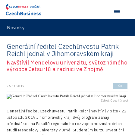
Data services
Devices
Novinky
Infrastructure
Logic/MaaS
Generální ředitel CzechInvestu Patrik
Reichl jednal v Jihomoravském kraji
R&D
Navštívil Mendelovu univerzitu, světoznámého
Security
výrobce Jetsurfů a radnici ve Znojmě
Vehicles
26.11.2019
ČR
Zdroj: CzechInvest
Generální ředitel CzechInvestu Patrik Reichl navštívil v pátek 22.
listopadu 2019 Jihomoravský kraj. Svůj program zahájil
přednáškou na Fakultě regionálního rozvoje a mezinárodních
studií Mendelovy univerzity v Brně. Studentům kurzu Investiční