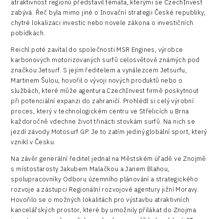
atraktivnost regionů představil témata, kterými se CzechInvest
zabývá. Řeč byla mimo jiné o Inovační strategii České republiky,
chytré lokalizaci investic nebo novele zákona o investičních
pobídkách.
Reichl poté zavítal do společnosti MSR Engines, výrobce
karbonových motorizovaných surfů celosvětově známých pod
značkou Jetsurf. S jejím ředitelem a vynálezcem Jetsurfu,
Martinem Šulou, hovořil o vývoji nových produktů nebo o
službách, které může agentura CzechInvest firmě poskytnout
při potenciální expanzi do zahraničí. Prohlédl si celý výrobní
proces, který v technologickém centru ve Střelicích u Brna
každoročně vdechne život třinácti stovkám surfů. Na nich se
jezdí závody Motosurf GP. Je to zatím jediný globální sport, který
vznikl v Česku.
Na závěr generální ředitel jednal na Městském úřadě ve Znojmě
s místostarosty Jakubem Malačkou a Janem Blahou,
spolupracovníky Odboru územního plánování a strategického
rozvoje a zástupci Regionální rozvojové agentury jižní Moravy.
Hovořilo se o možných lokalitách pro výstavbu atraktivních
kancelářských prostor, které by umožnily přilákat do Znojma