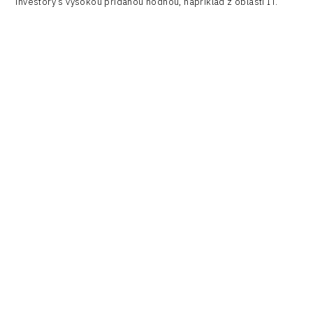
investory s vysokou přidanou hodnou, například z oblasti IT.