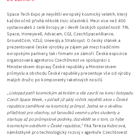
R&D
Space Tech Expo je největší evropský kosmický veletrh, který
Security
každoročně přivítá několik tisíc účastníků. Mezi více než 400
vystavovateli z celé Evropy je i devět českých společností: TRL
Vehicles
Space, Honeywell, Advacam, CGI, CzechSpaceAlliance,
GroundCom, VZLÚ, Uneeqly a Stratosyst. O český stánek a
prezentované české výrobky je zájem jak mezi tradičními
evropskými partnery, tak i firmami ze zámoří. Česká expozice
organizovaná agenturou CzechInvest ve spolupráci s
Ministerstvem dopravy České republiky a Ministerstvem
průmyslu a obchodu České republiky prezentuje vše od výroby
malých družic po komponenty raketových nosičů.
„Listopad patří kosmickým aktivitám a vše završí na konci listopadu
Czech Space Week, v pořadí již pátý ročník největší akce v České
republice zaměřené na kosmický průmysl. Jedná se o skvělou
příležitost pro všechny, od fanoušků vesmíru přes studenty a
startupy až po průmyslové podniky, dozvědět se o tom, co hýbe
kosmickým odvětvím v České republice,“
říká Tereza Kubicová,
náměstkyně pro technologický rozvoj v agentuře CzechInvest.