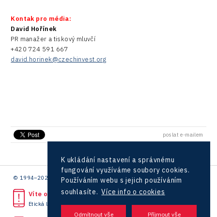
Kontak pro média:
David Hořínek
PR manažer a tiskový mluvčí
+420 724 591 667
david.horinek@czechinvest.org
poslat e-mailem
K ukládání nastavení a správnému
fungování využíváme soubory cookies.
© 1994–2026 CzechInvest | .
Používáním webu s jejich používáním
souhlasíte.
Více info o cookies
Víte o protiprávním jednání?
Etická linka