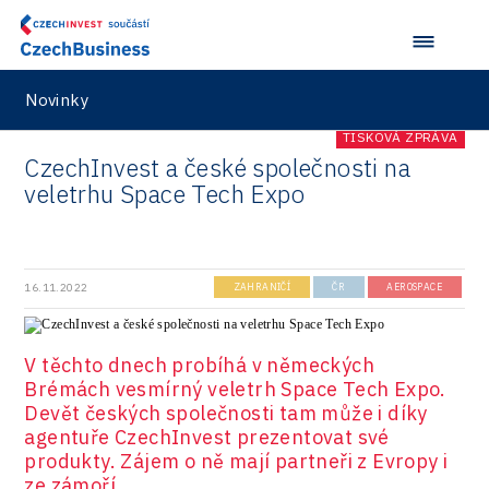
Aerospace
VisionCraft
Konference Potenciál místní ekonomiky 2021
PPP projekty
City
Hunter Games
Konference Potenciál místní ekonomiky 2019
Průmyslová zóna
Drones
Novinky
Kaleido
Konference Potenciál místní ekonomiky 2018
Příhraničí
Manufacturing
TISKOVÁ ZPRÁVA
LAM-X
Představení průběžného pokroku projektu
Společenská odpovědnost
CzechInvest a české společnosti na
Rail
Pasportizace
Virtual Lab
veletrhu Space Tech Expo
Technická infrastruktura
Road
Technické vzdělávání
Connectivity
Zaměstnanost
16.11.2022
ZAHRANIČÍ
ČR
AEROSPACE
Consulting
Data services
V těchto dnech probíhá v německých
Devices
Brémách vesmírný veletrh Space Tech Expo.
Devět českých společnosti tam může i díky
Infrastructure
agentuře CzechInvest prezentovat své
produkty. Zájem o ně mají partneři z Evropy i
Logic/MaaS
ze zámoří.