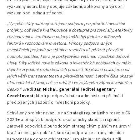
výzkumný ústav, který spojuje základní, aplikovaný a výrobní
výzkum pod jednou střechou.
„Vyspělé státy nabízejí veřejnou podporu pro prioritní investiční
projekty, což vedle kvalifikované a dostupné pracovní síly, efektivity
rozhodování a zeměpisné polohy může být jedním z klíčových
faktorů v rozhodování investora. Přínosy podporovaných
investičních projektů do státního rozpočtu až pětkrát převyšují
hodnotu pobídek, která je poskytována většinou v podobě daňové
úlevy. Díky loňské novele zákona o investičních pobídkách by mělo
dojít ke zrychlení rozhodovacích procesů. Současně pracujeme na
jejich větší transparentnosti a předvídatelnosti. Letošní čísla ukazují
ekonomické oživení, což se odráží i ve zvýšeném zájmu investorů o
Česko,“
uvedl
Jan Michal, generální ředitel agentury
CzechInvest
, která je odpovědná za administraci přijímání
předložených žádostí o investiční pobídky.
Schválený projekt navazuje na Strategii regionálního rozvoje ČR
2021+ a přispívá k podpoře ekonomicky slabších regionů.
Zároveň odpovídá dlouhodobým strategickým plánům na úrovni
krajů a měst, jak dokládá široká podpora ze strany místních
samospráv a odborných institucí. Projekt je v souladu s cíli