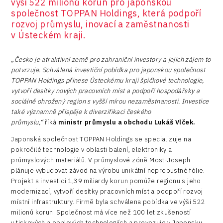
výši 522 milionů korun pro japonskou
společnost TOPPAN Holdings, která podpoří
rozvoj průmyslu, inovací a zaměstnanosti
v Ústeckém kraji.
„Česko je atraktivní země pro zahraniční investory a jejich zájem to
potvrzuje. Schválená investiční pobídka pro japonskou společnost
TOPPAN Holdings přinese Ústeckému kraji špičkové technologie,
vytvoří desítky nových pracovních míst a podpoří hospodářsky a
sociálně ohrožený region s vyšší mírou nezaměstnanosti. Investice
také významně přispěje k diverzifikaci českého
průmyslu,“
říká
ministr průmyslu a obchodu Lukáš Vlček.
Japonská společnost TOPPAN Holdings se specializuje na
pokročilé technologie v oblasti balení, elektroniky a
průmyslových materiálů. V průmyslové zóně Most-Joseph
plánuje vybudovat závod na výrobu unikátní nepropustné fólie.
Projekt s investicí 1,39 miliardy korun pomůže regionu s jeho
modernizací, vytvoří desítky pracovních míst a podpoří rozvoj
místní infrastruktury. Firmě byla schválena pobídka ve výši 522
milionů korun. Společnost má více než 100 let zkušeností
v tiskových a obalových technologiích a provozuje v Japonsku