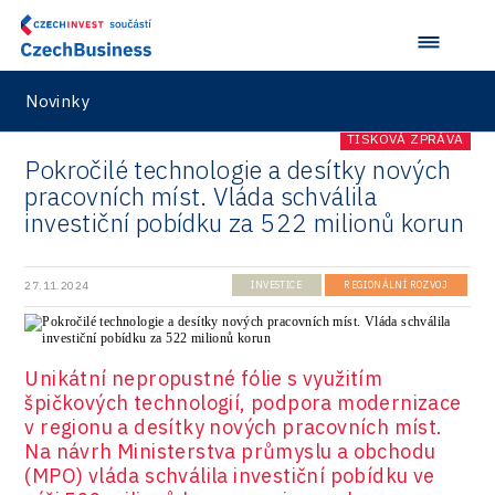
Security
Vehicles
Novinky
TISKOVÁ ZPRÁVA
Pokročilé technologie a desítky nových
pracovních míst. Vláda schválila
investiční pobídku za 522 milionů korun
27.11.2024
INVESTICE
REGIONÁLNÍ ROZVOJ
Unikátní nepropustné fólie s využitím
špičkových technologií, podpora modernizace
v regionu a desítky nových pracovních míst.
Na návrh Ministerstva průmyslu a obchodu
(MPO) vláda schválila investiční pobídku ve