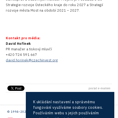
Strategie rozvoje Ústeckého kraje do roku 2027 a Strategií
rozvoje města Most na období 2021 – 2027.
Kontakt pro média:
David Hořínek
PR manažer a tiskový mluvčí
+420 724 591 667
david.horinek@czechinvest.org
poslat e-mailem
K ukládání nastavení a správnému
fungování využíváme soubory cookies.
© 1994–2026 CzechInvest | .
Používáním webu s jejich používáním