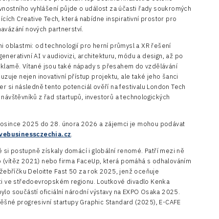
nostního vyhlášení půjde o událost za účasti řady soukromých
ících Creative Tech, která nabídne inspirativní prostor pro
avázání nových partnerství.
i oblastmi: od technologií pro herní průmysl a XR řešení
 generativní AI v audiovizi, architekturu, módu a design, až po
eklamě. Vítané jsou také nápady s přesahem do vzdělávání
je nejen inovativní přístup projektu, ale také jeho šanci
er si následně tento potenciál ověří na festivalu London Tech
 návštěvníků z řad startupů, investorů a technologických
prosince 2025 do 28. února 2026 a zájemci je mohou podávat
vebusinessczechia.cz
.
ré si postupně získaly domácí i globální renomé. Patří mezi ně
o (vítěz 2021) nebo firma FaceUp, která pomáhá s odhalováním
 žebříčku Deloitte Fast 50 za rok 2025, jenž oceňuje
sti ve středoevropském regionu. Loutkové divadlo Kenka
ylo součástí oficiální národní výstavy na EXPO Osaka 2025.
pěšné progresivní startupy Graphic Standard (2025), E-CAFE