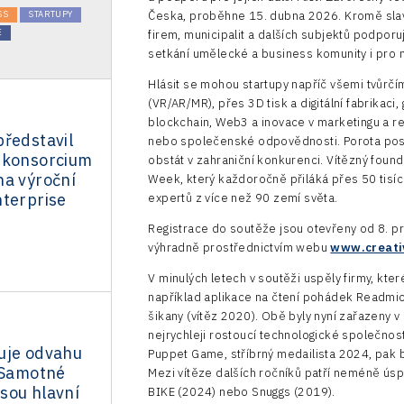
SS
STARTUPY
Česka, proběhne 15. dubna 2026. Kromě slav
E
firem, municipalit a dalších subjektů podporuj
setkání umělecké a business komunity i pro n
Hlásit se mohou startupy napříč všemi tvůrčím
(VR/AR/MR), přes 3D tisk a digitální fabrikaci,
blockchain, Web3 a inovace v marketingu a r
ředstavil
nebo společenské odpovědnosti. Porota posuzu
 konsorcium
obstát v zahraniční konkurenci. Vítězný found
na výroční
Week, který každoročně přiláká přes 50 tisíc
nterprise
expertů z více než 90 zemí světa.
Registrace do soutěže jsou otevřeny od 8. 
výhradně prostřednictvím webu
www.creati
V minulých letech v soutěži uspěly firmy, kte
například aplikace na čtení pohádek Readmi
šikany (vítěz 2020). Obě byly nyní zařazeny v
nejrychleji rostoucí technologické společno
uje odvahu
Puppet Game, stříbrný medailista 2024, pak b
. Samotné
Mezi vítěze dalších ročníků patří neméně ús
sou hlavní
BIKE (2024) nebo Snuggs (2019).