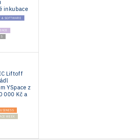
u
é inkubace
T & SOFTWARE
BACE
ES
C Liftoff
ádl
ým YSpace z
0 000 Kč a
z
USINESS
ACE WEEK