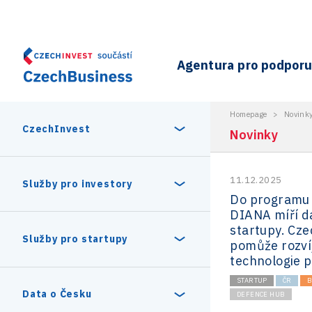
Agentura pro podporu 
Homepage
>
Novink
CzechInvest
Novinky
11.12.2025
O nás
Služby pro investory
Do programu
DIANA míří da
Organizační struktura
startupy. Cz
30 let CzechInvestu
Statistika investičních projektů
Služby pro startupy
pomůže rozví
Interní projekty
technologie pr
Vedení agentury CzechInvest
Program Digitální Evropa
STARTUP
ČR
B
Investiční pobídky a dotace
Czechia Dealroom
Data o Česku
DEFENCE HUB