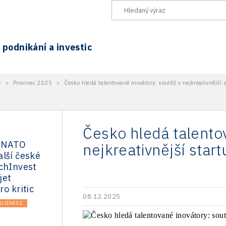
podnikání a investic
y
>
Prosinec 2025
>
Česko hledá talentované inovátory: soutěž o nejkreativnější
Česko hledá talento
 NATO
nejkreativnější star
lší české
echInvest
jet
o kritic
08.12.2025
USINESS