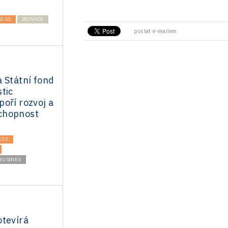
NESS
INOVACE
poslat e-mailem
 Státní fond
tic
oří rozvoj a
chopnost
ESS
BUSINES
otevírá