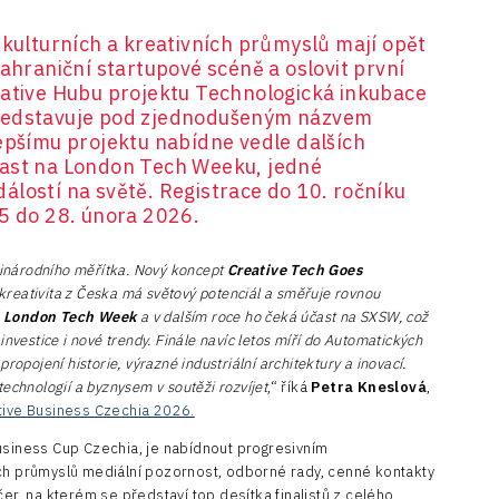
 kulturních a kreativních průmyslů mají opět
zahraniční startupové scéně a oslovit první
eative Hubu projektu Technologická inkubace
představuje pod zjednodušeným názvem
lepšímu projektu nabídne vedle dalších
čast na London Tech Weeku, jedné
álostí na světě. Registrace do 10. ročníku
25 do 28. února 2026.
inárodního měřítka. Nový koncept
Creative Tech Goes
reativita z Česka má světový potenciál a směřuje rovnou
a
London Tech Week
a v dalším roce ho čeká účast na SXSW, což
investice i nové trendy. Finále navíc letos míří do Automatických
ropojení historie, výrazné industriální architektury a inovací.
echnologií a byznysem v soutěži rozvíjet
,“ říká
Petra Kneslová
,
tive Business Czechia 2026.
usiness Cup Czechia, je nabídnout progresivním
ích průmyslů mediální pozornost, odborné rady, cenné kontakty
čer, na kterém se představí top desítka finalistů z celého