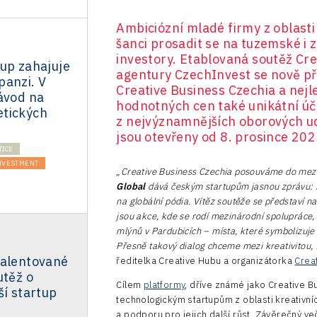
Ambiciózní mladé firmy z oblasti
šanci prosadit se na tuzemské i 
investory. Etablovaná soutěž Cr
up zahajuje
agentury CzechInvest se nově 
panzi. V
Creative Business Czechia a nej
ávod na
hodnotných cen také unikátní ú
tických
z nejvýznamnějších oborových ud
jsou otevřeny od 8. prosince 20
TICE
NVESTMENT
„
Creative Business Czechia posouváme do mez
Global
dává českým startupům jasnou zprávu: k
na globální pódia. Vítěz soutěže se představí n
jsou akce, kde se rodí mezinárodní spolupráce, 
mlýnů v Pardubicích – místa, které symbolizuje p
Přesně takový dialog chceme mezi kreativitou, t
talentované
ředitelka Creative Hubu a organizátorka
Crea
utěž o
Cílem
platformy
, dříve známé jako Creative B
ší startup
technologickým startupům z oblasti kreativn
a podporu pro jejich další růst. Závěrečný ve