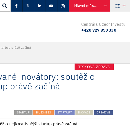
CZ
Hlavní město Praha
Centrála CzechInvestu
+420 727 850 330
 startup právě začíná
TISKOVÁ ZPRÁVA
vané inovátory: soutěž o
tup právě začíná
STARTUP
BUSINESS
STARTUPY
INOVACE
CREATIVE