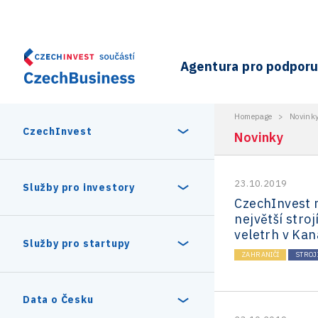
Agentura pro podporu 
Homepage
>
Novink
CzechInvest
Novinky
23.10.2019
O nás
Služby pro investory
CzechInvest n
největší stro
Organizační struktura
veletrh v Ka
30 let CzechInvestu
Statistika investičních projektů
Služby pro startupy
Interní projekty
ZAHRANIČÍ
STROJ
Vedení agentury CzechInvest
Program Digitální Evropa
Investiční pobídky a dotace
Czechia Dealroom
Data o Česku