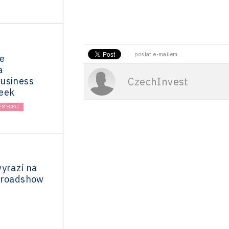
poslat e-mailem
e
a
CzechInvest
usiness
eek
ĚMECKO
vyrazí na
 roadshow