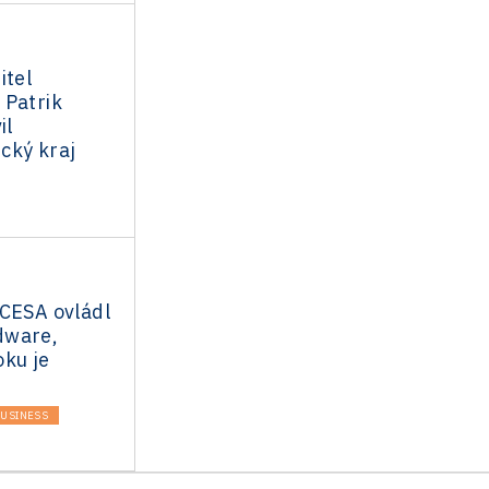
itel
 Patrik
il
cký kraj
 CESA ovládl
dware,
oku je
USINESS