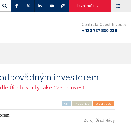
CZ
Hlavní město Praha
Centrála CzechInvestu
+420 727 850 330
a odpovědným investorem
edle Úřadu vlády také CzechInvest
ČR
INVESTICE
BUSINESS
Zdroj: Úřad vlády