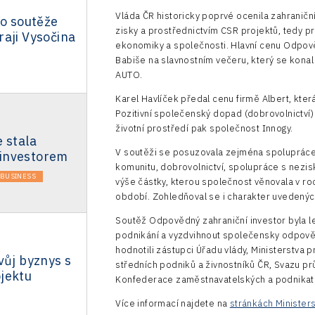
Vláda ČR historicky poprvé ocenila zahraniční
do soutěže
zisky a prostřednictvím CSR projektů, tedy p
aji Vysočina
ekonomiky a společnosti. Hlavní cenu Odpově
Babiše na slavnostním večeru, který se konal
AUTO.
Karel Havlíček předal cenu firmě Albert, která 
Pozitivní společenský dopad (dobrovolnictví)
životní prostředí pak společnost Innogy.
 stala
V soutěži se posuzovala zejména spolupráce 
investorem
komunitu, dobrovolnictví, spolupráce s nez
BUSINESS
výše částky, kterou společnost věnovala v ro
období. Zohledňoval se i charakter uvedených 
Soutěž Odpovědný zahraniční investor byla l
podnikání a vyzdvihnout společensky odpovědn
hodnotili zástupci Úřadu vlády, Ministerstva
vůj byznys s
středních podniků a živnostníků ČR, Svazu p
jektu
Konfederace zaměstnavatelských a podnikat
Více informací najdete na
stránkách Minister