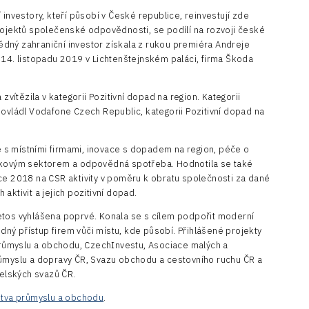
 investory, kteří působí v České republice, reinvestují zde
rojektů společenské odpovědnosti, se podílí na rozvoji české
dný zahraniční investor získala z rukou premiéra Andreje
 14. listopadu 2019 v Lichtenštejnském paláci, firma Škoda
zvítězila v kategorii Pozitivní dopad na region. Kategorii
 ovládl Vodafone Czech Republic, kategorii Pozitivní dopad na
s místními firmami, inovace s dopadem na region, péče o
iskovým sektorem a odpovědná spotřeba. Hodnotila se také
ce 2018 na CSR aktivity v poměru k obratu společnosti za dané
aktivit a jejich pozitivní dopad.
etos vyhlášena poprvé. Konala se s cílem podpořit moderní
ý přístup firem vůči místu, kde působí. Přihlášené projekty
 průmyslu a obchodu, CzechInvestu, Asociace malých a
růmyslu a dopravy ČR, Svazu obchodu a cestovního ruchu ČR a
elských svazů ČR.
stva průmyslu a obchodu
.