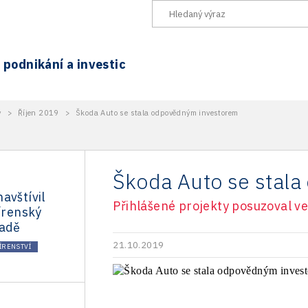
podnikání a investic
y
>
Říjen 2019
>
Škoda Auto se stala odpovědným investorem
Škoda Auto se stal
avštívil
Přihlášené projekty posuzoval v
jírenský
nadě
21.10.2019
ÍRENSTVÍ