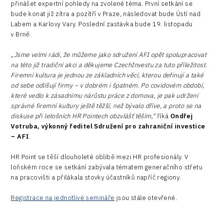
přinášet expertní pohledy na zvolené téma. První setkání se
bude konat již zítra a pozítří v Praze, následovat bude Ústí nad
Labem a Karlovy Vary. Poslední zastávka bude 19. listopadu
v Brně.
„Jsme velmi rádi, že můžeme jako sdružení AFI opět spolupracovat
na této již tradiční akci a děkujeme CzechInvestu za tuto příležitost.
Firemní kultura je jednou ze základních věcí, kterou definují a také
od sebe odlišují firmy – v dobrém i špatném. Po covidovém období,
které vedlo k zásadnímu nárůstu práce z domova, je pak udržení
správné firemní kultury ještě těžší, než bývalo dříve, a proto se na
diskuse při letošních HR Pointech obzvlášť těším,“
říká
Ondřej
Votruba, výkonný ředitel Sdružení pro zahraniční investice
– AFI
.
HR Point se těší dlouholeté oblibě mezi HR profesionály. V
loňském roce se setkání zabývala tématem generačního střetu
na pracovišti a přilákala stovky účastníků napříč regiony.
Registrace na jednotlivé semináře
jsou stále otevřené.