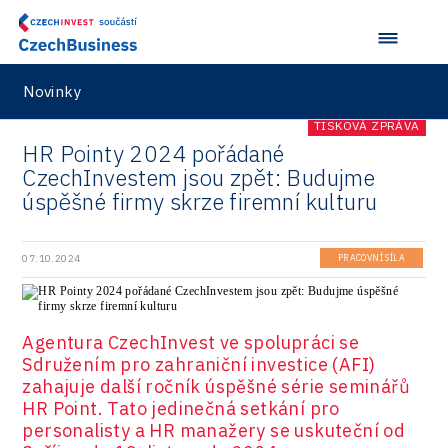
Logic/MaaS
R&D
Security
Novinky
Vehicles
TISKOVÁ ZPRÁVA
HR Pointy 2024 pořádané
CzechInvestem jsou zpět: Budujme
úspěšné firmy skrze firemní kulturu
07.10.2024
PRACOVNÍ SÍLA
Agentura CzechInvest ve spolupráci se
Sdružením pro zahraniční investice (AFI)
zahajuje další ročník úspěšné série seminářů
HR Point. Tato jedinečná setkání pro
personalisty a HR manažery se uskuteční od