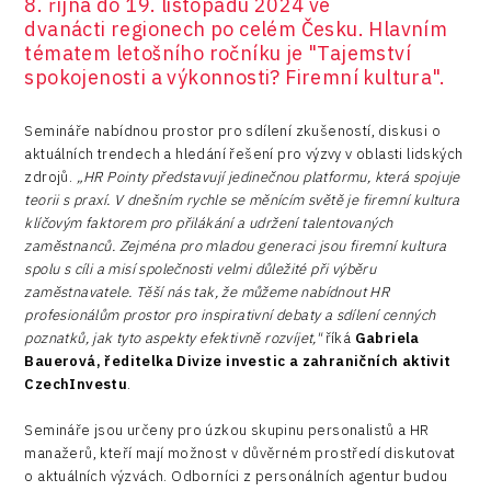
8. října do 19. listopadu 2024 ve
dvanácti regionech po celém Česku. Hlavním
tématem letošního ročníku je "Tajemství
spokojenosti a výkonnosti? Firemní kultura".
Semináře nabídnou prostor pro sdílení zkušeností, diskusi o
aktuálních trendech a hledání řešení pro výzvy v oblasti lidských
zdrojů.
„HR Pointy představují jedinečnou platformu, která spojuje
teorii s praxí. V dnešním rychle se měnícím světě je firemní kultura
klíčovým faktorem pro přilákání a udržení talentovaných
zaměstnanců. Zejména pro mladou generaci jsou firemní kultura
spolu s cíli a misí společnosti velmi důležité při výběru
zaměstnavatele. Těší nás tak, že můžeme nabídnout HR
profesionálům prostor pro inspirativní debaty a sdílení cenných
poznatků, jak tyto aspekty efektivně rozvíjet,"
říká
Gabriela
Bauerová, ředitelka Divize investic a zahraničních aktivit
CzechInvestu
.
Semináře jsou určeny pro úzkou skupinu personalistů a HR
manažerů, kteří mají možnost v důvěrném prostředí diskutovat
o aktuálních výzvách. Odborníci z personálních agentur budou