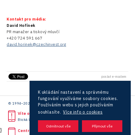
Kontakt pro média:
David Hořínek
PR manažer a tiskový mluvčí
+420 724 591 667
david.horinek@czechinvest.org
poslat e-mailem
K ukládání nastavení a správnému
fungování využíváme soubory cookies.
© 1994–2026 CzechInvest | .
Používáním webu s jejich používáním
souhlasíte.
Více info o cookies
Víte o protiprávním jednání?
Etická linka
}
Centrála