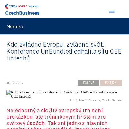
Novinky
Kdo zvládne Evropu, zvládne svět.
Konference UnBundled odhalila sílu CEE
fintechů
30.10.2025
STARTUP
FINTECH
Zdroj: Martin Svoboda, The FinTechers
Nejednotný a složitý evropský trh není
překážkou, ale tréninkovým hřištěm pro
světový úspěch. Tak zní jedno z hlavních