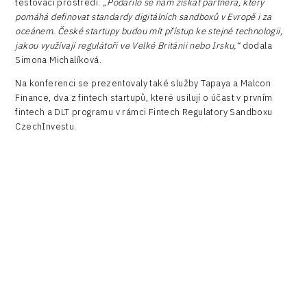
testovací prostředí.
„Podařilo se nám získat partnera, který
pomáhá definovat standardy digitálních sandboxů v Evropě i za
oceánem. České startupy budou mít přístup ke stejné technologii,
jakou využívají regulátoři ve Velké Británii nebo Irsku,“
dodala
Simona Michalíková.
Na konferenci se prezentovaly také služby Tapaya a Malcon
Finance, dva z fintech startupů, které usilují o účast v prvním
fintech a DLT programu v rámci Fintech Regulatory Sandboxu
CzechInvestu.