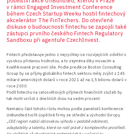
poselství akce UnBundled, kterou v Praze
v rámci Engaged Investment Conference
během Czech Startup Weeku hostil fintechový
akcelerátor The FinTechers. Do otevřené
diskuse o budoucnosti fintechu se zapojili také
zástupci prvního českého Fintech Regulatory
Sandboxu při agentuře CzechInvest.
Fintech představuje jedno z nejrychleji se rozvíjejících odvětví s
vysokou přidanou hodnotou, a to zejména díky inovacím a
kvalifikované pracovní síle. Podle predikce Boston Consulting
Group by se příjmy globálního fintech sektoru měly zvýšit z 245
miliard amerických dolarů v roce 2021 až na 1,5 bilionu dolarů v
roce 2030.
Podíl fintechu na celosvětových příjmech finančních služeb by
tak mohl vzrůst z dnešních dvou na sedm procent.
Nemalou část tohoto růstu mohou podle panelistů konference
UnBundled tvořit úspěšné firmy ze střední a východní Evropy.
„CEE region nabízí obrovskou výhodu v podobě odolnosti,
adaptability a talentu, které se rodí právě z komplexního prostředí.
Ve složitých až chaotických podmínkách tu vyrůstají ty