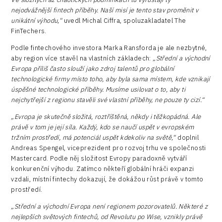
nejodvážnější fintech příběhy. Naší misí je tento stav proměnit v
unikátní výhodu,“
uvedl Michal Ciffra, spoluzakladatel The
FinTechers.
Podle fintechového investora Marka Ransforda je ale nezbytné,
aby region více stavěl na vlastních základech:
„Střední a východní
Evropa příliš často slouží jako zdroj talentů pro globální
technologické firmy místo toho, aby byla sama místem, kde vznikají
úspěšné technologické příběhy. Musíme usilovat o to, aby ti
nejchytřejší z regionu stavěli své vlastní příběhy, ne pouze ty cizí.“
„Evropa je skutečně složitá, roztříštěná, někdy i těžkopádná. Ale
právě v tom je její síla. Každý, kdo se naučí uspět v evropském
tržním prostředí, má potenciál uspět kdekoliv na světě,“
doplnil
Andreas Spengel, viceprezident pro rozvoj trhu ve společnosti
Mastercard. Podle něj složitost Evropy paradoxně vytváří
konkurenční výhodu. Zatímco někteří globální hráči expanzi
vzdali, místní fintechy dokazují, že dokážou růst právě v tomto
prostředí.
„Střední a východní Evropa není regionem pozorovatelů. Některé z
nejlepších světových fintechů, od Revolutu po Wise, vznikly právě