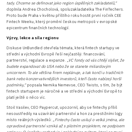
tady. Chceme se definovat jako region úspěšných zakladatelů,“
doplnila Andrea Chocholová, spoluzakladatelka The FinTechers.
Proto bude Praha v květnu příštího roku hostit první ročník CEE
Fintech Weeku, který promění českou metropoli v evropské
epicentrum finančních technologií.
Výzvy, lekce a síla regionu
Diskuse UnBundled otevřela témata, která fintech startupy ve
střední a východní Evropě řeší nejčastěji: financování,
partnerství, regulace a expanze.
„VC fondy od vás chtějí slyšet, že
budete expandovat do USA nebo že se stanete miliardovým
unicornem. To ale většina firem neplánuje, a tak končí u tradičních
bank nebo konzervativnějších investorů, kteří často nabízejí horší
podmínky,“
popsala Nemika Nemevse, CEO Twisto, s tím, že být
fintech startupem je náročné a ve střední a východní Evropě to
platí ještě o něco víc.
Stoil Vasilev, CEO Paypercut, upozornil, aby se fintechy příliš
nesoustředily na uzavírání partnerství a hon za prestižními logy
místo reálných výsledků:
„Fintechy často usilují o velká jména, ale
opravdové partnerství vzniká až s pilotním projektem, ne podpisem