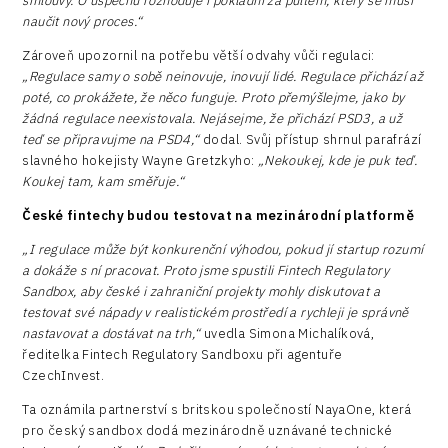
smlouvy. O úspěchu rozhoduje i pokladní za pultem, který se musí
naučit nový proces.“
Zároveň upozornil na potřebu větší odvahy vůči regulaci:
„Regulace samy o sobě neinovuje, inovují lidé. Regulace přichází až
poté, co prokážete, že něco funguje. Proto přemýšlejme, jako by
žádná regulace neexistovala. Nejásejme, že přichází PSD3, a už
teď se připravujme na PSD4,“
dodal. Svůj přístup shrnul parafrází
slavného hokejisty Wayne Gretzkyho:
„Nekoukej, kde je puk teď.
Koukej tam, kam směřuje.“
České fintechy budou testovat na mezinárodní platformě
„I regulace může být konkurenční výhodou, pokud jí startup rozumí
a dokáže s ní pracovat. Proto jsme spustili Fintech Regulatory
Sandbox, aby české i zahraniční projekty mohly diskutovat a
testovat své nápady v realistickém prostředí a rychleji je správně
nastavovat a dostávat na trh,“
uvedla Simona Michalíková,
ředitelka Fintech Regulatory Sandboxu při agentuře
CzechInvest.
Ta oznámila partnerství s britskou společností NayaOne, která
pro český sandbox dodá mezinárodně uznávané technické