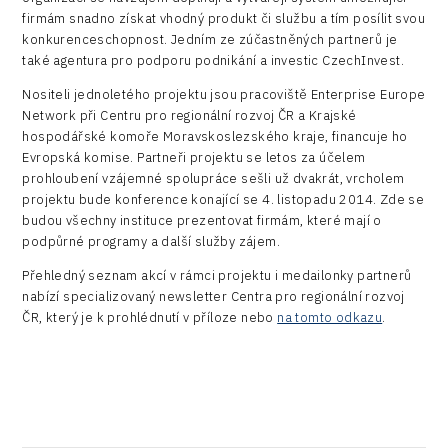
Devices
firmám snadno získat vhodný produkt či službu a tím posílit svou
konkurenceschopnost. Jedním ze zúčastněných partnerů je
Infrastructure
také agentura pro podporu podnikání a investic CzechInvest.
Logic/MaaS
Nositeli jednoletého projektu jsou pracoviště Enterprise Europe
Network při Centru pro regionální rozvoj ČR a Krajské
R&D
hospodářské komoře Moravskoslezského kraje, financuje ho
Evropská komise. Partneři projektu se letos za účelem
Security
prohloubení vzájemné spolupráce sešli už dvakrát, vrcholem
projektu bude konference konající se 4. listopadu 2014. Zde se
Vehicles
budou všechny instituce prezentovat firmám, které mají o
podpůrné programy a další služby zájem.
Přehledný seznam akcí v rámci projektu i medailonky partnerů
nabízí specializovaný newsletter Centra pro regionální rozvoj
ČR, který je k prohlédnutí v příloze nebo
na tomto odkazu
.