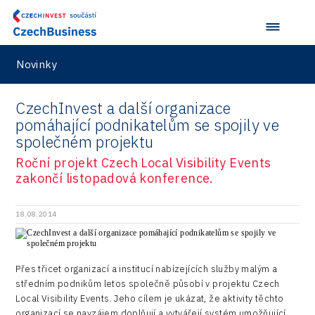
Praha a střední Čechy
Retailys
Investice v obcích a městech 2023
Kreativní průmysl
Services
Ústí nad Labem
Stavario
Investičně atraktivní region 2019
Marketing
Testing
Zlín
Ullmanna
Konference Potenciál místní ekonomiky 2022
Novinky
Podpora podnikání
Aerospace
VisionCraft
Konference Potenciál místní ekonomiky 2021
PPP projekty
CzechInvest a další organizace
City
Hunter Games
Konference Potenciál místní ekonomiky 2019
pomáhající podnikatelům se spojily ve
Průmyslová zóna
Drones
společném projektu
Kaleido
Konference Potenciál místní ekonomiky 2018
Příhraničí
Manufacturing
Roční projekt Czech Local Visibility Events
LAM-X
Představení průběžného pokroku projektu
zakončí listopadová konference.
Společenská odpovědnost
Rail
Pasportizace
Virtual Lab
Technická infrastruktura
Road
18.08.2014
Technické vzdělávání
Connectivity
Zaměstnanost
Přes třicet organizací a institucí nabízejících služby malým a
Consulting
středním podnikům letos společně působí v projektu Czech
Data services
Local Visibility Events. Jeho cílem je ukázat, že aktivity těchto
organizací se navzájem doplňují a vytvářejí systém umožňující