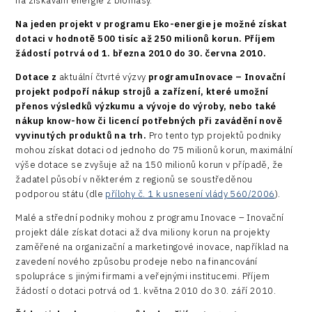
na získávání energie z biomasy.
Na jeden projekt v programu Eko-energie je možné získat
dotaci v hodnotě 500 tisíc až 250 milionů korun. Příjem
žádostí potrvá od 1. března 2010 do 30. června 2010.
Dotace z
aktuální čtvrté výzvy
programuInovace – Inovační
projekt
podpoří nákup strojů
a zařízení, které umožní
přenos výsledků výzkumu a vývoje do výroby, nebo také
nákup know-how či licencí potřebných při zavádění nově
vyvinutých produktů na trh.
Pro tento typ projektů podniky
mohou získat dotaci od jednoho do 75 milionů korun, maximální
výše dotace se zvyšuje až na 150 milionů korun v případě, že
žadatel působí v některém z regionů se soustředěnou
podporou státu (dle
přílohy č. 1 k usnesení vlády 560/2006
).
Malé a střední podniky mohou z programu Inovace – Inovační
projekt dále získat dotaci až dva miliony korun na projekty
zaměřené na organizační a marketingové inovace, například na
zavedení nového způsobu prodeje nebo na financování
spolupráce s jinými firmami a veřejnými institucemi. Příjem
žádostí o dotaci potrvá od 1. května 2010 do 30. září 2010.