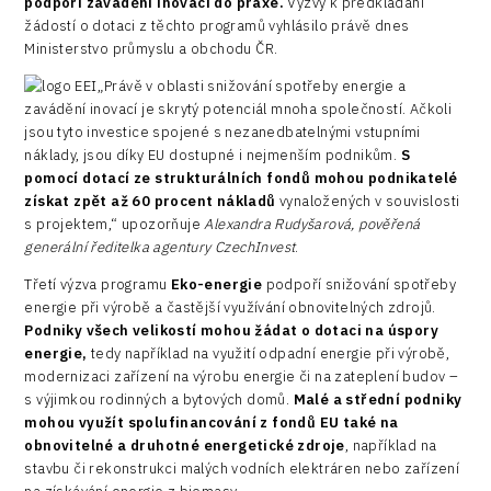
podpoří zavádění inovací do praxe.
Výzvy k předkládání
žádostí o dotaci z těchto programů vyhlásilo právě dnes
Ministerstvo průmyslu a obchodu ČR.
„Právě v oblasti snižování spotřeby energie a
zavádění inovací je skrytý potenciál mnoha společností. Ačkoli
jsou tyto investice spojené s nezanedbatelnými vstupními
náklady, jsou díky EU dostupné i nejmenším podnikům.
S
pomocí dotací ze strukturálních fondů mohou podnikatelé
získat zpět
až 60 procent nákladů
vynaložených v souvislosti
s projektem,“ upozorňuje
Alexandra Rudyšarová, pověřená
generální ředitelka agentury CzechInvest
.
Třetí výzva programu
Eko-energie
podpoří snižování spotřeby
energie při výrobě a častější využívání obnovitelných zdrojů.
Podniky všech velikostí mohou žádat o dotaci na úspory
energie,
tedy například na využití odpadní energie při výrobě,
modernizaci zařízení na výrobu energie či na zateplení budov –
s výjimkou rodinných a bytových domů.
Malé a střední podniky
mohou využít spolufinancování z fondů EU také na
obnovitelné a druhotné energetické zdroje
, například na
stavbu či rekonstrukci malých vodních elektráren nebo zařízení