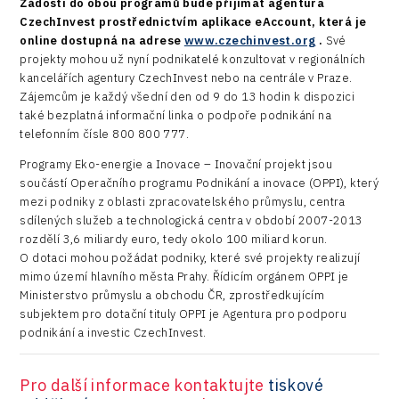
Žádosti do obou programů bude přijímat agentura
CzechInvest prostřednictvím aplikace eAccount, která je
online dostupná na adrese
www.czechinvest.org
.
Své
projekty mohou už nyní podnikatelé konzultovat v regionálních
kancelářích agentury CzechInvest nebo na centrále v Praze.
Zájemcům je každý všední den od 9 do 13 hodin k dispozici
také bezplatná informační linka o podpoře podnikání na
telefonním čísle 800 800 777.
Programy Eko-energie a Inovace – Inovační projekt jsou
součástí Operačního programu Podnikání a inovace (OPPI), který
mezi podniky z oblasti zpracovatelského průmyslu, centra
sdílených služeb a technologická centra v období 2007-2013
rozdělí 3,6 miliardy euro, tedy okolo 100 miliard korun.
O dotaci mohou požádat podniky, které své projekty realizují
mimo území hlavního města Prahy. Řídicím orgánem OPPI je
Ministerstvo průmyslu a obchodu ČR, zprostředkujícím
subjektem pro dotační tituly OPPI je Agentura pro podporu
podnikání a investic CzechInvest.
Pro další informace kontaktujte
tiskové