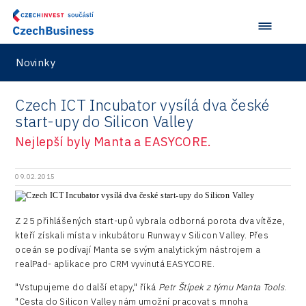
Vehicles
Novinky
Czech ICT Incubator vysílá dva české
start-upy do Silicon Valley
Nejlepší byly Manta a EASYCORE.
09.02.2015
Z 25 přihlášených start-upů vybrala odborná porota dva vítěze,
kteří získali místa v inkubátoru Runway v Silicon Valley. Přes
oceán se podívají Manta se svým analytickým nástrojem a
realPad- aplikace pro CRM vyvinutá EASYCORE.
"Vstupujeme do další etapy," říká
Petr Štípek z týmu Manta Tools
.
"Cesta do Silicon Valley nám umožní pracovat s mnoha