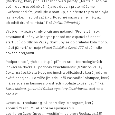
(Rockway), který přiblížil rozhodování poroty: „Manta působí ve
svém oboru úspěšně už nějakou dobu, i proto můžeme
uvažovat nad tím, jestli jde o start-up, ale přesto to pro nás byla
jasná volba hned od začátku. Rozdílné názory jsme měly až
ohledně druhého místa,“ říká
Dušan Zábrodský
.
Výběrem vítězů aktivity programu nekončí: “Pro letošní rok
chystáme tři běhy, ve kterých podpoříme expanzi až deseti
start-upů do SIlicon Valley. Start-upy se do druhého kola mohou
hlásit již nyní,” shrnuje
Michal Zálešák z Czech ICT
letošní cíle
nového programu.
Podpora nadějných start-upů přímo v srdci technologických
inovací se dočkala i podpory CzechInvestu: „V Silicon Valley
čekají na české start-upy možnosti a příležitosti, které jinde ve
světě nenajdou. Pomůže jim zde i náš zahraniční zástupce, který
má se zdejším business prostředím bohaté zkušenosti,” říká
Karel Kučera, generální ředitel agentury CzechInvest
, partnera
projektu.
Czech ICT Incubator @ Silicon Valley je program, který
spouští Czech ICT Alliance ve spolupráci s
agenturou CzechInvest, investičními partnery Rockaway, J&T