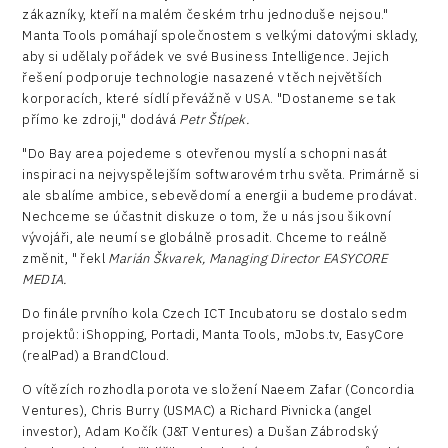
zákazníky, kteří na malém českém trhu jednoduše nejsou."
Manta Tools pomáhají společnostem s velkými datovými sklady,
aby si udělaly pořádek ve své Business Intelligence. Jejich
řešení podporuje technologie nasazené v těch největších
korporacích, které sídlí převážně v USA. "Dostaneme se tak
přímo ke zdroji," dodává
Petr Štípek.
"Do Bay area pojedeme s otevřenou myslí a schopni nasát
inspiraci na nejvyspělejším softwarovém trhu světa. Primárně si
ale sbalíme ambice, sebevědomí a energii a budeme prodávat.
Nechceme se účastnit diskuze o tom, že u nás jsou šikovní
vývojáři, ale neumí se globálně prosadit. Chceme to reálně
změnit, " řekl
Marián Škvarek, Managing Director EASYCORE
MEDIA.
Do finále prvního kola Czech ICT Incubatoru se dostalo sedm
projektů: iShopping, Portadi, Manta Tools, mJobs.tv, EasyCore
(realPad) a BrandCloud.
O vítězích rozhodla porota ve složení Naeem Zafar (Concordia
Ventures), Chris Burry (USMAC) a Richard Pivnicka (angel
investor), Adam Kočík (J&T Ventures) a Dušan Zábrodský