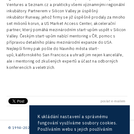
Ventures a Seznam.cz a prakticky všemi významnými regionální
inkubátory. Partnerem v Silicon Valley je úspěšný
inkubátor Runway, jehož firmy se již úspěšně prodaly za mnoho
set milionů korun, a US Market Access Center, akcelerační
partner, který pomáhá mezinárodním start-upům uspět v Silicon
Valley. Českým start-upům nabízí mentoring v ČR, pomoc s
přípravou detailního plánu mezinárodní expanze do USA.
Nejlepší firmy pak pošle do hlavního města start-
upů, kalifornského San Francisca a uhradí jim nejen kanceláře,
ale i mentoring od zkušených expertů a účast na odborných
konferencích a veletrzích.
poslat e-mailem
K ukládání nastavení a správnému
fungování využíváme soubory cookies.
© 1994–2026 CzechInvest | .
Používáním webu s jejich používáním