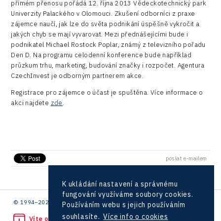
přímém přenosu pořádá 12. října 2013 Vědeckotechnický park
Hunter Games
Konference Potenciál místní ekonomiky 2019
Průmyslová zóna
Univerzity Palackého v Olomouci. Zkušení odborníci z praxe
Drones
Kaleido
zájemce naučí, jak lze do světa podnikání úspěšně vykročit a
Konference Potenciál místní ekonomiky 2018
Příhraničí
jakých chyb se mají vyvarovat. Mezi přednášejícími bude i
Manufacturing
LAM-X
podnikatel Michael Rostock Poplar, známý z televizního pořadu
Představení průběžného pokroku projektu
Společenská odpovědnost
Den D. Na programu celodenní konference bude například
Rail
Pasportizace
Virtual Lab
průzkum trhu, marketing, budování značky i rozpočet. Agentura
Technická infrastruktura
Road
CzechInvest je odborným partnerem akce.
Technické vzdělávání
Registrace pro zájemce o účast je spuštěna. Více informace o
Connectivity
akci najdete
zde
.
Zaměstnanost
Consulting
Data services
Devices
poslat e-mailem
Infrastructure
K ukládání nastavení a správnému
Logic/MaaS
fungování využíváme soubory cookies.
© 1994–2026 CzechInvest | .
Používáním webu s jejich používáním
R&D
souhlasíte.
Více info o cookies
Víte o protiprávním jednání?