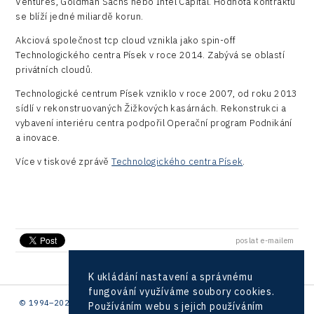
Průmyslová zóna
Ventures, Goldman Sachs nebo Intel Capital. Hodnota kontraktu
Drones
se blíží jedné miliardě korun.
Kaleido
Konference Potenciál místní ekonomiky 2018
Příhraničí
Manufacturing
Akciová společnost tcp cloud vznikla jako spin-off
LAM-X
Představení průběžného pokroku projektu
Technologického centra Písek v roce 2014. Zabývá se oblastí
Společenská odpovědnost
Rail
Pasportizace
privátních cloudů.
Virtual Lab
Technická infrastruktura
Road
Technologické centrum Písek vzniklo v roce 2007, od roku 2013
sídlí v rekonstruovaných Žižkových kasárnách. Rekonstrukci a
Technické vzdělávání
Connectivity
vybavení interiéru centra podpořil Operační program Podnikání
a inovace.
Zaměstnanost
Consulting
Více v tiskové zprávě
Technologického centra Písek
.
Data services
Devices
Infrastructure
poslat e-mailem
Logic/MaaS
K ukládání nastavení a správnému
R&D
fungování využíváme soubory cookies.
© 1994–2026 CzechInvest | .
Používáním webu s jejich používáním
Security