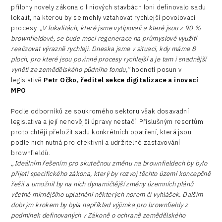
přílohy novely zákona o liniových stavbách loni definovalo sadu
lokalit, na kterou by se mohly vztahovat rychlejší povolovací
procesy.
„V lokalitách, které jsme vytipovali a které jsou z 90 %
brownfieldové, se bude moci regenerace na průmyslové využití
realizovat výrazně rychleji. Dneska jsme v situaci, kdy máme 8
ploch, pro které jsou povinné procesy rychlejší a je tam i snadnější
vynětí ze zemědělského půdního fondu,”
hodnotí posun v
legislativě
Petr Očko, ředitel sekce digitalizace a inovací
MPO
.
Podle odborníků ze soukromého sektoru však dosavadní
legislativa a její nenovější úpravy nestačí. Příslušným resortům
proto chtějí přeložit sadu konkrétních opatření, která jsou
podle nich nutná pro efektivní a udržitelné zastavování
brownfieldů.
„Ideálním řešením pro skutečnou změnu na brownfieldech by bylo
přijetí specifického zákona, který by rozvoj těchto území koncepčně
řešil a umožnil by na nich dynamičtější změny územních plánů
včetně mírnějšího uplatnění některých norem či vyhlášek. Dalším
dobrým krokem by byla například výjimka pro brownfieldy z
podmínek definovaných v Zákoně o ochraně zemědělského