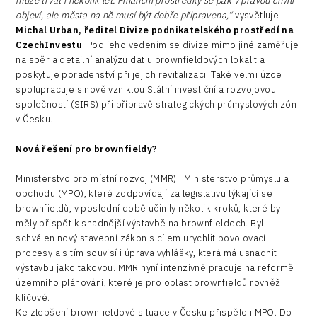
může trvat i několik let. Finanční prostředky se pak v pravou chvíli
objeví, ale města na ně musí být dobře připravena,“
vysvětluje
Michal Urban, ředitel Divize podnikatelského prostředí na
CzechInvestu
. Pod jeho vedením se divize mimo jiné zaměřuje
na sběr a detailní analýzu dat u brownfieldových lokalit a
poskytuje poradenství při jejich revitalizaci. Také velmi úzce
spolupracuje s nově vzniklou Státní investiční a rozvojovou
společností (SIRS) při přípravě strategických průmyslových zón
v Česku.
Nová řešení pro brownfieldy?
Ministerstvo pro místní rozvoj (MMR) i Ministerstvo průmyslu a
obchodu (MPO), které zodpovídají za legislativu týkající se
brownfieldů, v poslední době učinily několik kroků, které by
měly přispět k snadnější výstavbě na brownfieldech. Byl
schválen nový stavební zákon s cílem urychlit povolovací
procesy a s tím souvisí i úprava vyhlášky, která má usnadnit
výstavbu jako takovou. MMR nyní intenzivně pracuje na reformě
územního plánování, které je pro oblast brownfieldů rovněž
klíčové.
Ke zlepšení brownfieldové situace v Česku přispělo i MPO. Do