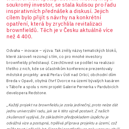
soukromý investor, se stala kulisou pro řadu
inspirativních přednášek a diskusí. Jejich
cílem bylo přijít s návrhy na konkrétní
opatření, která by zrychlila revitalizaci
brownfieldů. Těch je v Česku aktuálně více
než 4 400.
Odvaha – inovace – výzva. Tak zněly názvy tematických bloků,
které zároveň rezonují s tím, co pro mnohé investory
brownfieldy představují. CzechInvest se podílel na realizaci
třetího z nich, kde se účastníkům konference prezentovaly
městské projekty: areál Perla v Ústí nad Orlicí, obchodní dům
Breda v Opavě, obytná čtvrť Dvorce na území bývalých kasáren
v Táboře a spolu s nimi projekt Galerie Pernerka v Pardubicích
developera Redstone.
„
Každý projekt na brownfieldu je zcela jedinečný, proto nelze dát
jednu univerzální radu, jak se k této výzvě postavit. Z našich
zkušeností vyplývá, že základním předpokladem úspěchu je
odvážná vize a postupná, trpělivá příprava projektu a území, což