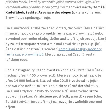
půdního fondu, která by umožnila jejich automatické vyjmutí ze
Zemědělského půdního fondu (ZPF),”
vyjmenovává návrhy
Tomáš
Kadeřábek, ředitel Asociace developerů
, která konferenci
Brownfieldy spoluorganizuje.
Další možností je také zavedení dotací, daňových úlev a dalších
finančních pobídek pro projekty revitalizace brownfieldů nebo
zavedení povinného ekologického auditu při jejich prodeji, který
by zajistil transparentnost a minimalizoval rizika pro kupující.
Řada dalších opatření je součástí
Komplexní analýzy podpory
revitalizace brownfieldů
, kterou zpracoval CzechInvest v
loňském roce.
Podle dat agentury CzechInvest ke konci roku 2023 se v Česku
nachází přes 4 400 brownfieldů, které se rozkládají na ploše
přes 14 000 hektarů. Stát od roku 2015 investoval na jejich
obnovu více než 11 miliard korun skrze různé dotační tituly.
Další miliardy korun bylo do brownfieldů investováno skrze
soukromý sektor. Vynaložené prostředky jsou důkazem toho,
že stát i privátní investoři mají na rozvoji brownfieldů enormní
zájem.