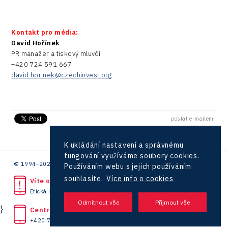
Kontakt pro média:
David Hořínek
PR manažer a tiskový mluvčí
+420 724 591 667
david.horinek@czechinvest.org
poslat e-mailem
K ukládání nastavení a správnému
fungování využíváme soubory cookies.
© 1994–2026 CzechInvest | .
Používáním webu s jejich používáním
souhlasíte.
Více info o cookies
Víte o protiprávním jednání?
Etická linka
}
Centrála
+420 727 850 330