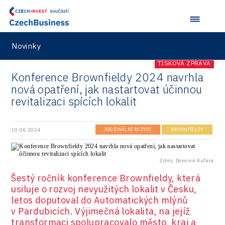
Novinky
TISKOVÁ ZPRÁVA
Konference Brownfieldy 2024 navrhla
nová opatření, jak nastartovat účinnou
revitalizaci spících lokalit
10.06.2024
REGIONÁLNÍ ROZVOJ
BROWNFIELDY
Zdroj: Dominik Kučera
Šestý ročník konference Brownfieldy, která
usiluje o rozvoj nevyužitých lokalit v Česku,
letos doputoval do Automatických mlýnů
v Pardubicích. Výjimečná lokalita, na jejíž
transformaci spolupracovalo město, kraj a