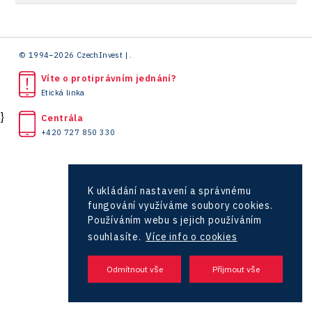
Konference Potenciál místní ekonomiky 2018
Příhraničí
Praha a střední Čechy
Manufacturing
LAM-X
Představení průběžného pokroku projektu
Společenská odpovědnost
Ústí nad Labem
Rail
Pasportizace
Virtual Lab
© 1994–2026 CzechInvest | .
Technická infrastruktura
Zlín
Road
Víte o protiprávním jednání?
Technické vzdělávání
Etická linka
Connectivity
}
Centrála
Zaměstnanost
Consulting
+420 727 850 330
Data services
Devices
K ukládání nastavení a správnému
fungování využíváme soubory cookies.
Infrastructure
Používáním webu s jejich používáním
Logic/MaaS
souhlasíte.
Více info o cookies
R&D
Security