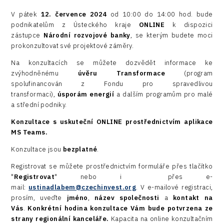
Zaměstnanost
V pátek
12. července 2024
od 10:00 do 14:00 hod. bude
Consulting
podnikatelům z Ústeckého kraje
ONLINE
k dispozici
Data services
zástupce
Národní rozvojové banky
, se kterým budete moci
prokonzultovat své projektové záměry.
Devices
Na konzultacích se můžete dozvědět informace ke
Infrastructure
zvýhodněnému
úvěru Transformace
(program
spolufinancován z Fondu pro spravedlivou
Logic/MaaS
transformaci),
úsporám energií
a dalším programům pro malé
a střední podniky.
R&D
Konzultace s uskuteční ONLINE prostřednictvím aplikace
Security
MS Teams.
Konzultace jsou
bezplatné
.
Vehicles
Registrovat se můžete prostřednictvím formuláře přes tlačítko
"
Registrovat
" nebo i přes e-
mail:
ustinadlabem@czechinvest.org
. V e-mailové registraci,
prosím, uveďte
jméno
,
název společnosti
a
kontakt na
Vás
.
Konkrétní hodina konzultace Vám bude potvrzena ze
strany regionální kanceláře.
Kapacita na online konzultačním