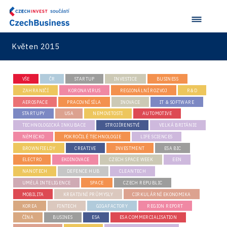
Květen 2015
VŠE
ČR
STARTUP
INVESTICE
BUSINESS
ZAHRANIČÍ
KORONAVIRUS
REGIONÁLNÍ ROZVOJ
R&D
AEROSPACE
PRACOVNÍ SÍLA
INOVACE
IT & SOFTWARE
STARTUPY
USA
NEMOVITOSTI
AUTOMOTIVE
TECHNOLOGICKÁ INKUBACE
STROJÍRENSTVÍ
VELKÁ BRITÁNIE
NĚMECKO
POKROČILÉ TECHNOLOGIE
LIFE SCIENCES
BROWNFIELDY
CREATIVE
INVESTMENT
ESA BIC
ELECTRO
EKOINOVACE
CZECH SPACE WEEK
EEN
NANOTECH
DEFENCE HUB
CLEANTECH
UMĚLÁ INTELIGENCE
SPACE
CZECH REPUBLIC
MOBILITA
KREATIVNÍ PRŮMYSLY
CIRKULÁRNÍ EKONOMIKA
KOREA
FINTECH
GIGAFACTORY
REGION REPORT
ČÍNA
BUSINES
ESA
ESA COMMERCIALISATION