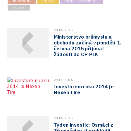
NETWORKING
SEMINAR
CHAMBER OF COMMERCE
EMBASSY
29.05.2015
Ministerstvo průmyslu a
obchodu začíná v pondělí 1.
června 2015 přijímat
žádosti do OP PIK
29.05.2015
Investorem roku 2014 je
Nexen Tire
29.05.2015
Týden investic: Osmáci z
Třemošnice si prohlédli