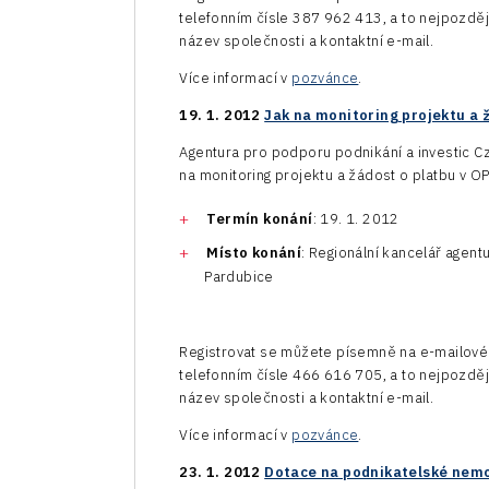
telefonním čísle 387 962 413, a to nejpozděj
název společnosti a kontaktní e-mail.
Více informací v
pozvánce
.
19. 1. 2012
Jak na monitoring projektu a 
Agentura pro podporu podnikání a investic C
na monitoring projektu a žádost o platbu v OP
Termín konání
: 19. 1. 2012
Místo konání
: Regionální kancelář agent
Pardubice
Registrovat se můžete písemně na e-mailov
telefonním čísle 466 616 705, a to nejpozděj
název společnosti a kontaktní e-mail.
Více informací v
pozvánce
.
23. 1. 2012
Dotace na podnikatelské nemo