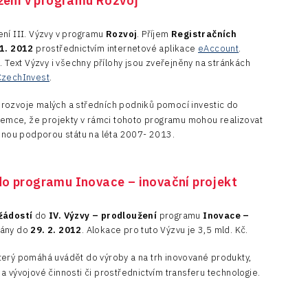
užení v programu Rozvoj
ení III. Výzvy v programu
Rozvoj
. Příjem
Registračních
 1. 2012
prostřednictvím internetové aplikace
eAccount
.
. Text Výzvy i všechny přílohy jsou zveřejněny na stránkách
CzechInvest
.
ozvoje malých a středních podniků pomocí investic do
emce, že projekty v rámci tohoto programu mohou realizovat
nou podporou státu na léta 2007- 2013.
do programu Inovace – inovační projekt
žádostí
do
IV. Výzvy – prodloužení
programu
Inovace –
mány do
29. 2. 2012
. Alokace pro tuto Výzvu je 3,5 mld. Kč.
erý pomáhá uvádět do výroby a na trh inovované produkty,
a vývojové činnosti či prostřednictvím transferu technologie.