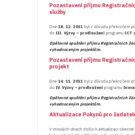
Pozastavení příjmu Registrační
služby
Dne
18. 12. 2011
byl z důvodu překročení p
do
III. Výzvy – prodloužení
programu
ICT 
Opětovné spuštění příjmu Registračních žádo
vyhodnoceným projektům.
Pozastavení příjmu Registrační
projekt
Dne
14. 11. 2011
byl z důvodu překročení p
do
IV. Výzvy – prodloužení
programu
Inova
Opětovné spuštění příjmu Registračních žádo
vyhodnoceným projektům.
Aktualizace Pokynů pro žadatel
V minulých dnech došlo k aktualizaci obecné