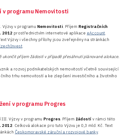
ní v programu Nemovitosti
I. Výzvy v programu
Nemovitosti
. Příjem
Registračních
3. 2012
prostřednictvím internetové aplikace
eAccount
.
Text Výzvy i všechny přílohy jsou zveřejněny na stránkách
CzechInvest
.
 ukončit příjem žádostí v případě přesáhnutí plánované alokace.
znik a rozvoj podnikatelských nemovitostí včetně související
nkčního trhu nemovitostí a ke zlepšení investičního a životního
užení v programu Progres
 III. Výzvy v programu
Progres
. Příjem
žádostí
v rámci této
. 2012
. Celková alokace pro tuto Výzvu je 0,3 mld. Kč. Text
tránkách
Českomoravské záruční a rozvojové banky
.