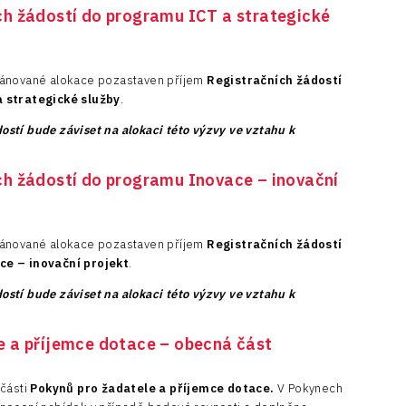
ch žádostí do programu ICT a strategické
lánované alokace pozastaven příjem
Registračních žádostí
a strategické služby
.
stí bude záviset na alokaci této výzvy ve vztahu k
ch žádostí do programu Inovace – inovační
lánované alokace pozastaven příjem
Registračních žádostí
ce – inovační projekt
.
stí bude záviset na alokaci této výzvy ve vztahu k
e a příjemce dotace – obecná část
 části
Pokynů pro žadatele a příjemce dotace.
V Pokynech