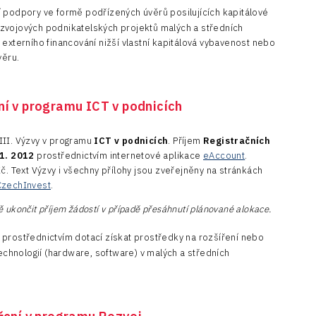
 podpory ve formě podřízených úvěrů posilujících kapitálové
ozvojových podnikatelských projektů malých a středních
 externího financování nižší vlastní kapitálová vybavenost nebo
věru.
ení v programu ICT v podnicích
III. Výzvy v programu
ICT v podnicích
. Příjem
Registračních
 1. 2012
prostřednictvím internetové aplikace
eAccount
.
č. Text Výzvy i všechny přílohy jsou zveřejněny na stránkách
CzechInvest
.
 ukončit příjem žádostí v případě přesáhnutí plánované alokace.
prostřednictvím dotací získat prostředky na rozšíření nebo
chnologií (hardware, software) v malých a středních