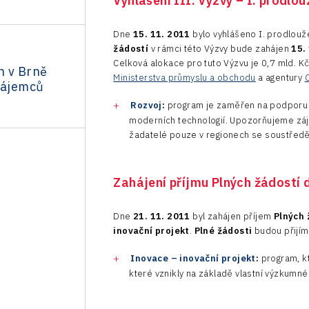
Vyhlášení III. Výzvy – I. prodlo
Dne
15. 11. 2011
bylo vyhlášeno I. prodlouž
žádostí
v rámci této Výzvy bude zahájen
15.
Celková alokace pro tuto Výzvu je 0,7 mld. Kč
n v Brně
Ministerstva průmyslu a obchodu
a agentury
 zájemců
Rozvoj
:
program je zaměřen na podporu r
moderních technologií. Upozorňujeme záj
žadatelé pouze v regionech se soustředě
Zahájení příjmu Plných žádostí 
Dne
21. 11. 2011
byl zahájen příjem
Plných 
inovační projekt
.
Plné žádosti
budou přijí
Inovace – inovační projekt
:
program, kt
které vznikly na základě vlastní výzkumné 