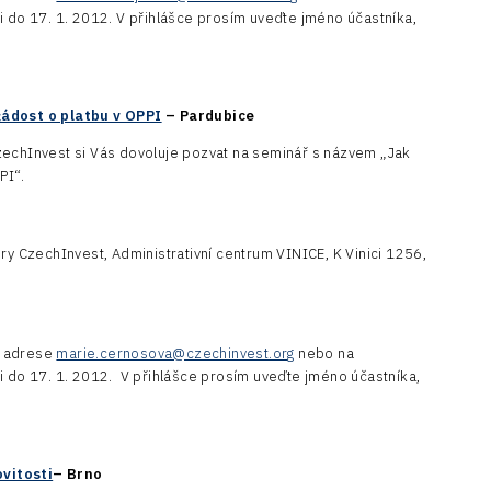
i do 17. 1. 2012. V přihlášce prosím uveďte jméno účastníka,
žádost o platbu v OPPI
– Pardubice
zechInvest si Vás dovoluje pozvat na seminář s názvem „Jak
PI“.
ury CzechInvest, Administrativní centrum VINICE, K Vinici 1256,
é adrese
marie.cernosova@czechinvest.org
nebo na
i do 17. 1. 2012. V přihlášce prosím uveďte jméno účastníka,
vitosti
– Brno