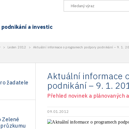
podnikání a investic
y
>
Leden 2012
>
Aktuální informace o programech podpory podnikání – 9. 1. 2
Aktuální informace
ro žadatele
podnikání – 9. 1. 20
Přehled novinek a plánovaných a
09.01.2012
b Zelené
e průzkumu