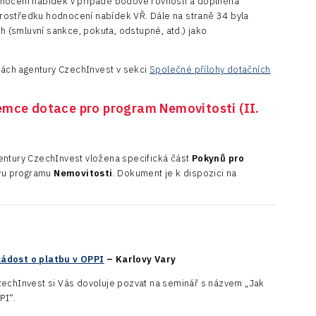
dnocení nabídek v případě bodové rovnosti a doplněna
rostředku hodnocení nabídek VŘ. Dále na straně 34 byla
(smluvní sankce, pokuta, odstupné, atd.) jako
nkách agentury CzechInvest v sekci
Společné přílohy dotačních
jemce dotace pro program Nemovitosti (II.
entury CzechInvest vložena specifická část
Pokynů pro
vu programu
Nemovitosti
. Dokument je k dispozici na
žádost o platbu v OPPI
– Karlovy Vary
zechInvest si Vás dovoluje pozvat na seminář s názvem „Jak
PI“.