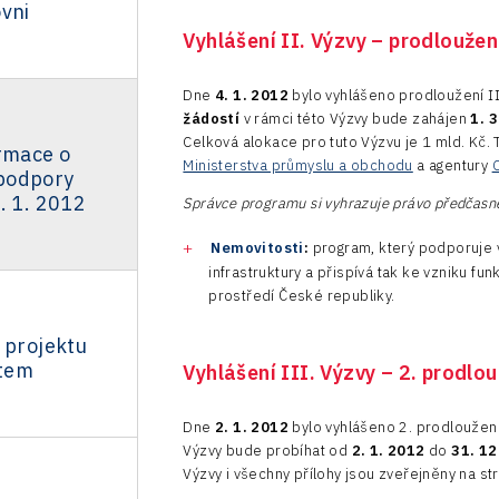
vni
Vyhlášení II. Výzvy – prodlouže
Dne
4. 1. 2012
bylo vyhlášeno prodloužení I
žádostí
v rámci této Výzvy bude zahájen
1. 
Celková alokace pro tuto Výzvu je 1 mld. Kč. 
ormace o
Ministerstva průmyslu a obchodu
a agentury
podpory
. 1. 2012
Správce programu si vyhrazuje právo předčasně
Nemovitosti
:
program, který podporuje v
infrastruktury a přispívá tak ke vzniku fu
prostředí České republiky.
 projektu
tem
Vyhlášení III. Výzvy – 2. prodlo
Dne
2. 1. 2012
bylo vyhlášeno 2. prodloužení
Výzvy bude probíhat od
2. 1. 2012
do
31. 12
Výzvy i všechny přílohy jsou zveřejněny na s