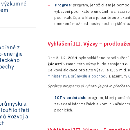
ká výzkumné
Progres
:
program, jehož cílem je pomocí
tem
vybavení podnikatele umožnit realizaci r
podnikatelů, pro které je bariérou získání
omezená možnost poskytnout zajištění ú
Vyhlášení III. Výzvy – prodlouž
pořené z
-energie
Dne
2. 12. 2011
bylo vyhlášeno prodloužení 
deckého
žádostí
v rámci této Výzvy bude zahájen
16.
spěchy
Celková alokace pro tuto Výzvu je 0,35 mld. K
Ministerstva průmyslu a obchodu
a agentury
Správce programu si vyhrazuje právo předčasně
ICT v podnicích
:
program, který pomáhá 
 průmyslu a
zavedení informačních a komunikačních te
oužilo třetí
podnicích.
mů Rozvoj a
ch