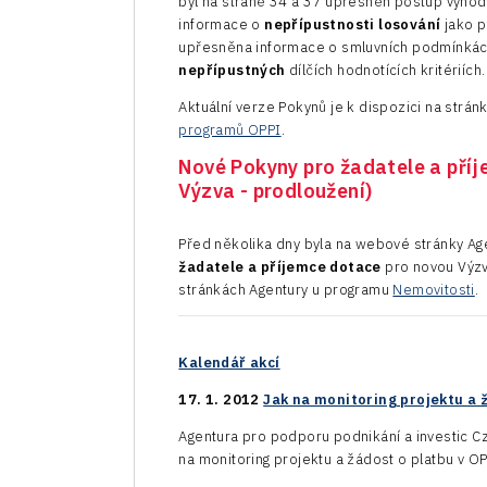
byl na straně 34 a 37 upřesněn postup vyho
informace o
nepřípustnosti losování
jako p
upřesněna informace o smluvních podmínkách 
nepřípustných
dílčích hodnotících kritériích.
Aktuální verze Pokynů je k dispozici na strá
programů OPPI
.
Nové Pokyny pro žadatele a pří
Výzva - prodloužení)
Před několika dny byla na webové stránky Ag
žadatele a příjemce dotace
pro novou Výz
stránkách Agentury u programu
Nemovitosti
.
Kalendář akcí
17. 1. 2012
Jak na monitoring projektu a 
Agentura pro podporu podnikání a investic C
na monitoring projektu a žádost o platbu v OP