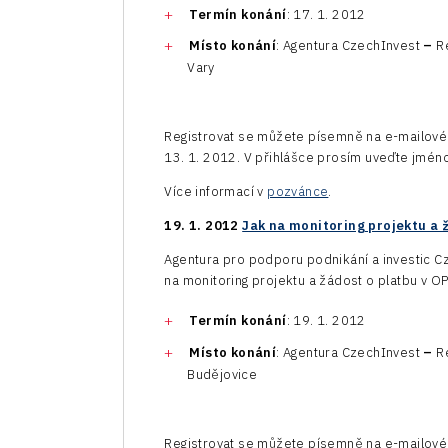
Termín konání
: 17. 1. 2012
Místo konání
: Agentura CzechInvest
–
Re
Vary
Registrovat se můžete písemně na e-mailov
13. 1. 2012. V přihlášce prosím uveďte jméno
Více informací v
pozvánce
.
19. 1. 2012
Jak na monitoring projektu a 
Agentura pro podporu podnikání a investic C
na monitoring projektu a žádost o platbu v OP
Termín konání
: 19. 1. 2012
Místo konání
: Agentura CzechInvest
–
Re
Budějovice
Registrovat se můžete písemně na e-mailov