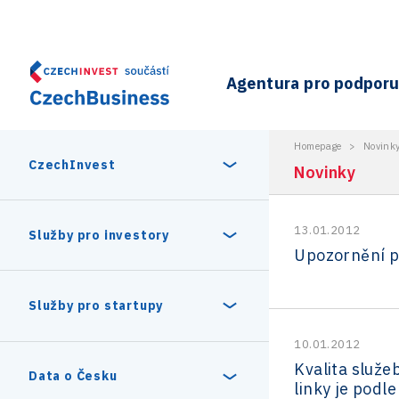
Agentura pro podporu 
Homepage
>
Novink
CzechInvest
Novinky
13.01.2012
O nás
Služby pro investory
Upozornění p
Organizační struktura
30 let CzechInvestu
Statistika investičních projektů
Služby pro startupy
Interní projekty
10.01.2012
Vedení agentury CzechInvest
Program Digitální Evropa
Investiční pobídky a dotace
Kvalita služe
Czechia Dealroom
Data o Česku
linky je podl