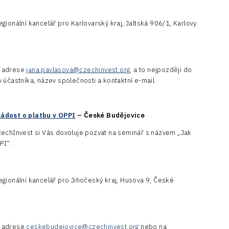
gionální kancelář pro Karlovarský kraj, Jaltská 906/1, Karlovy
é adrese
jana.pavlasova@czechinvest.org
, a to nejpozději do
 účastníka, název společnosti a kontaktní e-mail.
žádost o platbu v OPPI
– České Budějovice
zechInvest si Vás dovoluje pozvat na seminář s názvem „Jak
PI“.
gionální kancelář pro Jihočeský kraj, Husova 9, České
é adrese
ceskebudejovice@czechinvest.org
nebo na