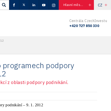
CZ
Hlavní město Praha
Centrála CzechInvestu
+420 727 850 330
012
 o programech podpory
12
kcí z oblasti podpory podnikání.