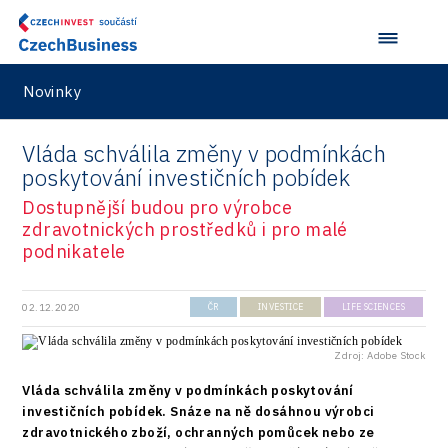
Technické vzdělávání
Connectivity
Zaměstnanost
Consulting
Novinky
Data services
Devices
Vláda schválila změny v podmínkách
poskytování investičních pobídek
Infrastructure
Dostupnější budou pro výrobce
Logic/MaaS
zdravotnických prostředků i pro malé
podnikatele
R&D
Security
02.12.2020
ČR
INVESTICE
LIFE SCIENCES
Vehicles
Zdroj: Adobe Stock
Vláda schválila změny v podmínkách poskytování
investičních pobídek. Snáze na ně dosáhnou výrobci
zdravotnického zboží, ochranných pomůcek nebo ze