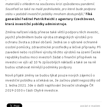
materiálů s ohledem na současnou krizi způsobenou pandemií.
Soustředí se také na malé podnikatele, pro které bude podpora
státu v podobě investiční pobídky mnohem dostupnější,“
říká
generální ředitel Patrik Reichl z agentury CzechInvest,
která investiční pobídky administruje.
Změna nařízení vlády přinese také větší podporu těch investic,
jejichž předmětem bude výroba strategických výrobků pro
ochranu života a zdraví občanů. Jedná se o vybrané ochranné
osobní pomůcky, zdravotnické prostředky a léčivé přípravky. Při
zavedení nebo rozšíření výroby těchto výrobků na území České
republiky budou moci investoři žádat o finanční příspěvek na
investici ve výši až 10 % způsobilých nákladů a také se na ně
budou vztahovat mírnější podmínky podpory.
Nově přijaté změny se budou týkat pouze nových zájemců o
investiční pobídku a očekává se, že začnou platit nejpozději od
1. ledna 2021. Jde o další naplňování Inovační strategie ČR
2019-2030 v části Chytré investice.
poslat e-mailem