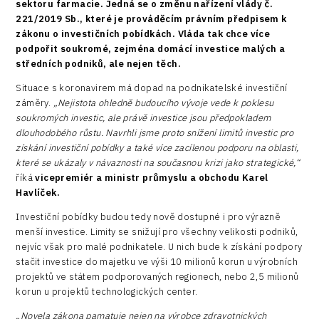
sektoru farmacie. Jedná se o změnu nařízení vlády č.
221/2019 Sb., které je prováděcím právním předpisem k
zákonu o investičních pobídkách. Vláda tak chce více
podpořit soukromé, zejména domácí investice malých a
středních podniků, ale nejen těch.
Situace s koronavirem má dopad na podnikatelské investiční
záměry.
„Nejistota ohledně budoucího vývoje vede k poklesu
soukromých investic, ale právě investice jsou předpokladem
dlouhodobého růstu. Navrhli jsme proto snížení limitů investic pro
získání investiční pobídky a také více zacílenou podporu na oblasti,
které se ukázaly v návaznosti na současnou krizi jako strategické,“
říká
vicepremiér a ministr průmyslu a obchodu Karel
Havlíček.
Investiční pobídky budou tedy nově dostupné i pro výrazně
menší investice. Limity se snižují pro všechny velikosti podniků,
nejvíc však pro malé podnikatele. U nich bude k získání podpory
stačit investice do majetku ve výši 10 milionů korun u výrobních
projektů ve státem podporovaných regionech, nebo 2,5 milionů
korun u projektů technologických center.
„Novela zákona pamatuje nejen na výrobce zdravotnických