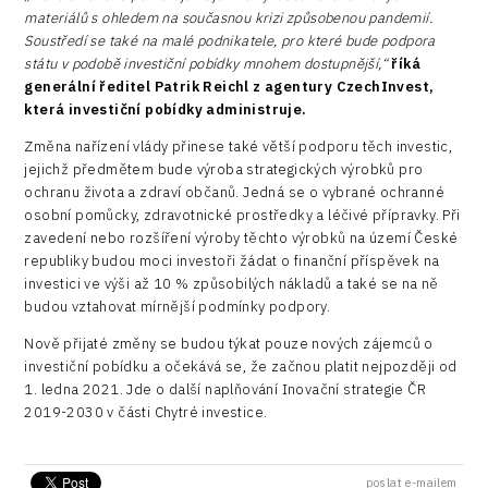
materiálů s ohledem na současnou krizi způsobenou pandemií.
Soustředí se také na malé podnikatele, pro které bude podpora
státu v podobě investiční pobídky mnohem dostupnější,“
říká
generální ředitel Patrik Reichl z agentury CzechInvest,
která investiční pobídky administruje.
Změna nařízení vlády přinese také větší podporu těch investic,
jejichž předmětem bude výroba strategických výrobků pro
ochranu života a zdraví občanů. Jedná se o vybrané ochranné
osobní pomůcky, zdravotnické prostředky a léčivé přípravky. Při
zavedení nebo rozšíření výroby těchto výrobků na území České
republiky budou moci investoři žádat o finanční příspěvek na
investici ve výši až 10 % způsobilých nákladů a také se na ně
budou vztahovat mírnější podmínky podpory.
Nově přijaté změny se budou týkat pouze nových zájemců o
investiční pobídku a očekává se, že začnou platit nejpozději od
1. ledna 2021. Jde o další naplňování Inovační strategie ČR
2019-2030 v části Chytré investice.
poslat e-mailem