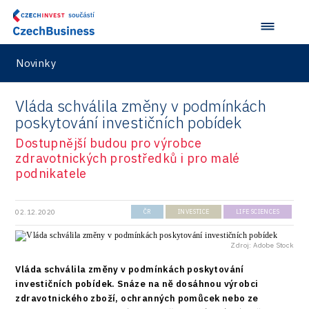
Technické vzdělávání
Connectivity
Zaměstnanost
Consulting
Novinky
Data services
Devices
Vláda schválila změny v podmínkách
poskytování investičních pobídek
Infrastructure
Dostupnější budou pro výrobce
Logic/MaaS
zdravotnických prostředků i pro malé
podnikatele
R&D
Security
02.12.2020
ČR
INVESTICE
LIFE SCIENCES
Vehicles
Zdroj: Adobe Stock
Vláda schválila změny v podmínkách poskytování
investičních pobídek. Snáze na ně dosáhnou výrobci
zdravotnického zboží, ochranných pomůcek nebo ze