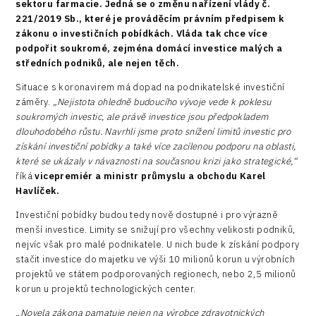
sektoru farmacie. Jedná se o změnu nařízení vlády č.
221/2019 Sb., které je prováděcím právním předpisem k
zákonu o investičních pobídkách. Vláda tak chce více
podpořit soukromé, zejména domácí investice malých a
středních podniků, ale nejen těch.
Situace s koronavirem má dopad na podnikatelské investiční
záměry.
„Nejistota ohledně budoucího vývoje vede k poklesu
soukromých investic, ale právě investice jsou předpokladem
dlouhodobého růstu. Navrhli jsme proto snížení limitů investic pro
získání investiční pobídky a také více zacílenou podporu na oblasti,
které se ukázaly v návaznosti na současnou krizi jako strategické,“
říká
vicepremiér a ministr průmyslu a obchodu Karel
Havlíček.
Investiční pobídky budou tedy nově dostupné i pro výrazně
menší investice. Limity se snižují pro všechny velikosti podniků,
nejvíc však pro malé podnikatele. U nich bude k získání podpory
stačit investice do majetku ve výši 10 milionů korun u výrobních
projektů ve státem podporovaných regionech, nebo 2,5 milionů
korun u projektů technologických center.
„Novela zákona pamatuje nejen na výrobce zdravotnických