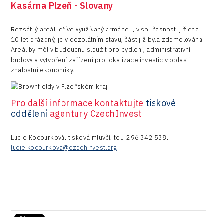
Kasárna Plzeň - Slovany
Rozsáhlý areál, dříve využívaný armádou, v současnosti již cca
10 let prázdný, je v dezolátním stavu, část již byla zdemolována.
Areál by měl v budoucnu sloužit pro bydlení, administrativní
budovy a vytvoření zařízení pro lokalizace investic v oblasti
znalostní ekonomiky.
Pro další informace kontaktujte
tiskové
oddělení
agentury CzechInvest
Lucie Kocourková, tisková mluvčí, tel.: 296 342 538,
lucie.kocourkova@czechinvest.org