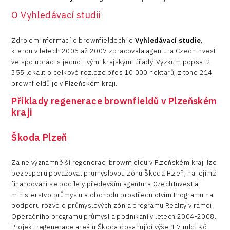
O Vyhledávací studii
Zdrojem informací o brownfieldech je
Vyhledávací studie
,
kterou v letech 2005 až 2007 zpracovala agentura CzechInvest
ve spolupráci s jednotlivými krajskými úřady. Výzkum popsal 2
355 lokalit o celkové rozloze přes 10 000 hektarů, z toho 214
brownfieldů je v Plzeňském kraji.
Příklady regenerace brownfieldů v Plzeňském
kraji
Škoda Plzeň
Za nejvýznamnější regeneraci brownfieldu v Plzeňském kraji lze
bezesporu považovat průmyslovou zónu Škoda Plzeň, na jejímž
financování se podílely především agentura CzechInvest a
ministerstvo průmyslu a obchodu prostřednictvím Programu na
podporu rozvoje průmyslových zón a programu Reality v rámci
Operačního programu průmysl a podnikání v letech 2004-2008.
Projekt regenerace areálu Škoda dosahující výše 1,7 mld. Kč.