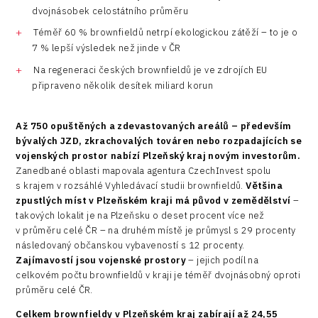
dvojnásobek celostátního průměru
Téměř 60 % brownfieldů netrpí ekologickou zátěží – to je o
7 % lepší výsledek než jinde v ČR
Na regeneraci českých brownfieldů je ve zdrojích EU
připraveno několik desítek miliard korun
Až 750 opuštěných a zdevastovaných areálů – především
bývalých JZD, zkrachovalých továren nebo rozpadajících se
vojenských prostor nabízí Plzeňský kraj novým investorům.
Zanedbané oblasti mapovala agentura CzechInvest spolu
s krajem v rozsáhlé Vyhledávací studii brownfieldů.
Většina
zpustlých míst v Plzeňském kraji má původ v zemědělství
–
takových lokalit je na Plzeňsku o deset procent více než
v průměru celé ČR – na druhém místě je průmysl s 29 procenty
následovaný občanskou vybaveností s 12 procenty.
Zajímavostí jsou vojenské prostory
– jejich podíl na
celkovém počtu brownfieldů v kraji je téměř dvojnásobný oproti
průměru celé ČR.
Celkem brownfieldy v Plzeňském kraj zabírají až 24,55