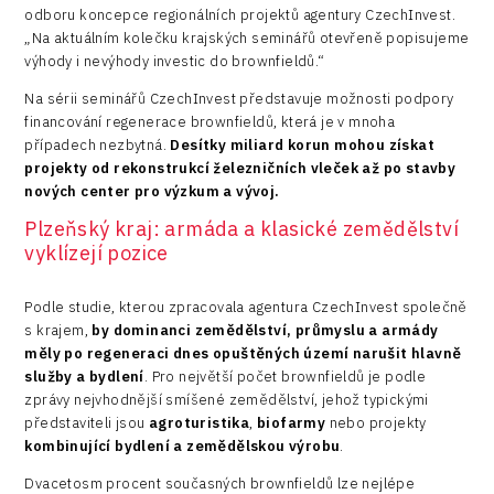
odboru koncepce regionálních projektů agentury CzechInvest.
„Na aktuálním kolečku krajských seminářů otevřeně popisujeme
výhody i nevýhody investic do brownfieldů.“
Na sérii seminářů CzechInvest představuje možnosti podpory
financování regenerace brownfieldů, která je v mnoha
případech nezbytná.
Desítky miliard korun mohou získat
projekty od rekonstrukcí železničních vleček až po stavby
nových center pro výzkum a vývoj.
Plzeňský kraj: armáda a klasické zemědělství
vyklízejí pozice
Podle studie, kterou zpracovala agentura CzechInvest společně
s krajem,
by
dominanci zemědělství, průmyslu a armády
měly po regeneraci dnes opuštěných území narušit hlavně
služby a bydlení
. Pro největší počet brownfieldů je podle
zprávy nejvhodnější smíšené zemědělství, jehož typickými
představiteli jsou
agroturistika
,
biofarmy
nebo projekty
kombinující bydlení a zemědělskou výrobu
.
Dvacetosm procent současných brownfieldů lze nejlépe