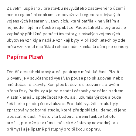
Za velmi úspěšnou přestavbu nevyužitého zastavěného území
mimo regionální centrum lze považovat regeneraci bývalých
vojenských kasáren v Janovicích, která patřila k největším a
nejmodernějším v České republice. Padesátihektarový areál je
zaplněný přibližně patnácti investory, z bývalých vojenských
ubytoven vznikly a nadále vznikají byty. V příštích letech by zde
měla vzniknout například rehabilitační klinika či dům pro seniory.
Papírna Plzeň
Téměř desetihektarový areál papírny v městské části Plzeň -
Slovany je v současnosti využíván pouze pro skladování nebo
jiné dočasné aktivity. Komplex budov je situován na pravém
břehu řeky Radbuzy a je od ostatní zástavby oddělen parkem.
Vlastník areálu společnost KRPA, a.s., utlumila výrobu a bude
řešit jeho prodej či revitalizaci. Pro další využití areálu byly
zpracovány odborné studie, které předpokládají demolici jeho
podstatné části. Město vítá budoucí změnu funkce tohoto
areálu, protože je v rámci městské zástavby nevhodný pro
průmysl a je špatně přístupný pro těžkou dopravu.