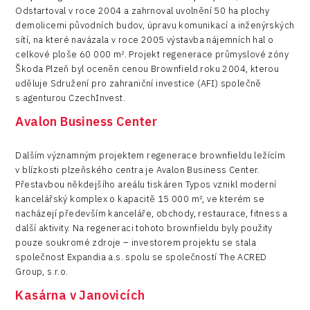
Odstartoval v roce 2004 a zahrnoval uvolnění 50 ha plochy
demolicemi původních budov, úpravu komunikací a inženýrských
sítí, na které navázala v roce 2005 výstavba nájemních hal o
celkové ploše 60 000 m². Projekt regenerace průmyslové zóny
Škoda Plzeň byl oceněn cenou Brownfield roku 2004, kterou
uděluje Sdružení pro zahraniční investice (AFI) společně
s agenturou CzechInvest.
Avalon Business Center
Dalším významným projektem regenerace brownfieldu ležícím
v blízkosti plzeňského centra je Avalon Business Center.
Přestavbou někdejšího areálu tiskáren Typos vznikl moderní
kancelářský komplex o kapacitě 15 000 m², ve kterém se
nacházejí především kanceláře, obchody, restaurace, fitness a
další aktivity. Na regeneraci tohoto brownfieldu byly použity
pouze soukromé zdroje – investorem projektu se stala
společnost Expandia a.s. spolu se společností The ACRED
Group, s.r.o.
Kasárna v Janovicích