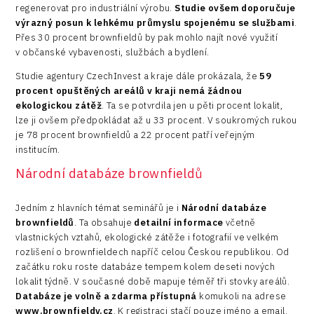
regenerovat pro industriální výrobu.
Studie ovšem doporučuje
výrazný posun k lehkému průmyslu spojenému se službami
.
Přes 30 procent brownfieldů by pak mohlo najít nové využití
v občanské vybavenosti, službách a bydlení.
Studie agentury CzechInvest a kraje dále prokázala, že
59
procent opuštěných areálů v kraji nemá žádnou
ekologickou zátěž
. Ta se potvrdila jen u pěti procent lokalit,
lze ji ovšem předpokládat až u 33 procent. V soukromých rukou
je 78 procent brownfieldů a 22 procent patří veřejným
institucím.
Národní databáze brownfieldů
Jedním z hlavních témat seminářů je i
Národní databáze
brownfieldů
. Ta obsahuje
detailní informace
včetně
vlastnických vztahů, ekologické zátěže i fotografií ve velkém
rozlišení o brownfieldech napříč celou Českou republikou. Od
začátku roku roste databáze tempem kolem deseti nových
lokalit týdně. V současné době mapuje téměř tři stovky areálů.
Databáze je volně a zdarma
přístupná
komukoli na adrese
www.brownfieldy.cz
. K registraci stačí pouze jméno a email.