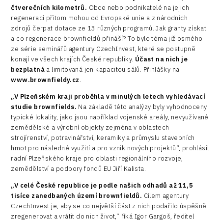
čtverečních kilometrů.
Obce nebo podnikatelé na jejich
regeneraci přitom mohou od Evropské unie a z národních
zdrojů čerpat dotace ze 13 různých programů. Jak granty získat
a co regenerace brownfieldů přináší? To bylo téma již osmého
ze série seminářů agentury CzechInvest, které se postupně
konají ve všech krajích České republiky.
Účast na nich je
bezplatná
a limitovaná jen kapacitou sálů. Přihlášky na
www.brownfieldy.cz
.
„V Plzeňském kraji proběhla v minulých letech vyhledávací
studie brownfields.
Na základě této analýzy byly vyhodnoceny
typické lokality, jako jsou například vojenské areály, nevyužívané
zemědělské a výrobní objekty zejména v oblastech
strojírenství, potravinářství, keramiky a průmyslu stavebních
hmot pro následné využití a pro vznik nových projektů“, prohlásil
radní Plzeňského kraje pro oblasti regionálního rozvoje,
zemědělství a podpory fondů EU Jiří Kalista.
„V celé České republice je podle našich odhadů až 11,5
tisíce zanedbaných území brownfieldů.
Cílem agentury
CzechInvest je, aby se co největší část z nich podařilo úspěšně
zregenerovat a vrátit do nich život,“ říká Igor Gargoš, ředitel