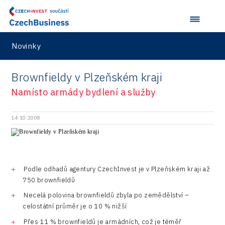
Novinky
Brownfieldy v Plzeňském kraji
Namísto armády bydlení a služby
14.10.2008
Podle odhadů agentury CzechInvest je v Plzeňském kraji až
750 brownfieldů
Necelá polovina brownfieldů zbyla po zemědělství –
celostátní průměr je o 10 % nižší
Přes 11 % brownfieldů je armádních, což je téměř