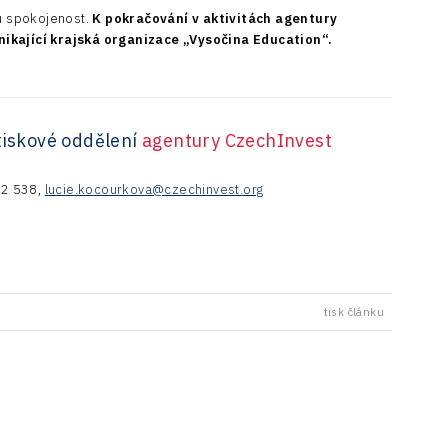
ou spokojenost.
K pokračování v aktivitách agentury
nikající krajská organizace „Vysočina Education“.
tiskové oddělení
agentury CzechInvest
342 538,
lucie.kocourkova@czechinvest.org
tisk článku