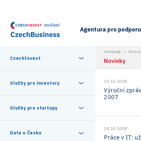
Agentura pro podporu 
Homepage
>
Novink
CzechInvest
Novinky
30.10.2008
O nás
Služby pro investory
Výroční zprá
2007
Organizační struktura
30 let CzechInvestu
Statistika investičních projektů
Služby pro startupy
Interní projekty
Vedení agentury CzechInvest
Program Digitální Evropa
30.10.2008
Investiční pobídky a dotace
Czechia Dealroom
Data o Česku
Práce v IT: už