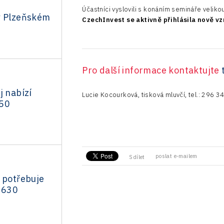
Účastníci vyslovili s konáním semináře velik
v Plzeňském
CzechInvest se aktivně přihlásila nově vz
Pro další informace kontaktujte
j nabízí
Lucie Kocourková, tisková mluvčí, tel.: 296 
750
poslat e-mailem
Sdílet
 potřebuje
o 630