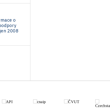
ormace o
podpory
íjen 2008