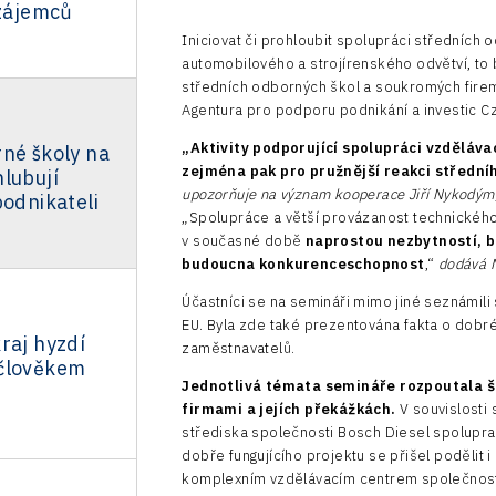
 zájemců
Iniciovat či prohloubit spolupráci středních
automobilového a strojírenského odvětví, to
středních odborných škol a soukromých firem“
Agentura pro podporu podnikání a investic Cz
„Aktivity podporující spolupráci vzdělávac
né školy na
zejména pak pro pružnější reakci střední
lubují
upozorňuje na význam kooperace Jiří Nykodým,
podnikateli
„Spolupráce a větší provázanost technického 
v současné době
naprostou nezbytností, b
budoucna konkurenceschopnost
,“
dodává 
Účastníci se na semináři mimo jiné seznámili
EU. Byla zde také prezentována fakta o dobré
raj hyzdí
zaměstnavatelů.
člověkem
Jednotlivá témata semináře rozpoutala ši
ě
firmami a jejích překážkách.
V souvislosti 
střediska společnosti Bosch Diesel spoluprac
dobře fungujícího projektu se přišel podělit 
komplexním vzdělávacím centrem společnosti 