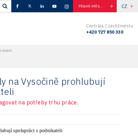
CZ
Hlavní město Praha
Centrála CzechInvestu
+420 727 850 330
nikateli
ly na Vysočině prohlubují
teli
eagovat na potřeby trhu práce.