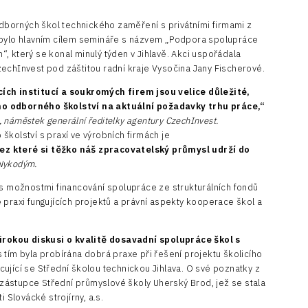
 odborných škol technického zaměření s privátními firmami z
 bylo hlavním cílem semináře s názvem „Podpora spolupráce
, který se konal minulý týden v Jihlavě. Akci uspořádala
echInvest pod záštitou radní kraje Vysočina Jany Fischerové.
ích institucí a soukromých firem jsou velice důležité,
ho odborného školství na aktuální požadavky trhu práce,“
 náměstek generální ředitelky agentury CzechInvest.
školství s praxí ve výrobních firmách je
ez které si těžko náš zpracovatelský průmysl udrží do
Nykodým.
 s možnostmi financování spolupráce ze strukturálních fondů
 praxi fungujících projektů a právní aspekty kooperace škol a
rokou diskusi o kvalitě dosavadní spolupráce škol s
s tím byla probírána dobrá praxe při řešení projektu školicího
ující se Střední školou technickou Jihlava. O své poznatky z
i zástupce Střední průmyslové školy Uherský Brod, jež se stala
Slovácké strojírny, a.s.