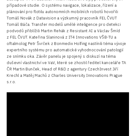
případové studie. O systému navigace, lokalizace, řízení a
plánování pro flotilu autonomních mobilních robotů hovořili
Tomáš Novák z Datavision a výzkumný pracovník FEL ČVUT
Tomáš Báča. Transfer modelů umělé inteligence pro detekci
podvodů přiblížili Martin Rehák z Resistant AI a Václav Šmíd
z FEL ČVUT. Kateřina Slaninová z IT4 Innovations VŠB-TU a
oftalmolog Petr Švrček z Bonmedix Holfing nastínili téma vývoje
expertního systému pro automatické vyhodnocování patologií
ze snímku oka. Závěr panelu je spojený s diskuzí na téma
duševní vlastnictví ve VaV, které se zhostil ředitel kanceláře TA
ČR Martin Bunček, Head of R&D z agentury CzechInvest Jiří
Krechl a Matěj Machů z Charles University Innovations Prague
s.r.o.