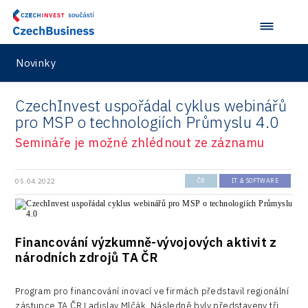
Novinky
CzechInvest uspořádal cyklus webinářů
pro MSP o technologiích Průmyslu 4.0
Semináře je možné zhlédnout ze záznamu
05.04.2022
ČR
IT & SOFTWARE
Financování výzkumně-vývojových aktivit z
národních zdrojů TA ČR
Program pro financování inovací ve firmách představil regionální
zástupce TA ČR Ladislav Mlčák. Následně byly představeny tři