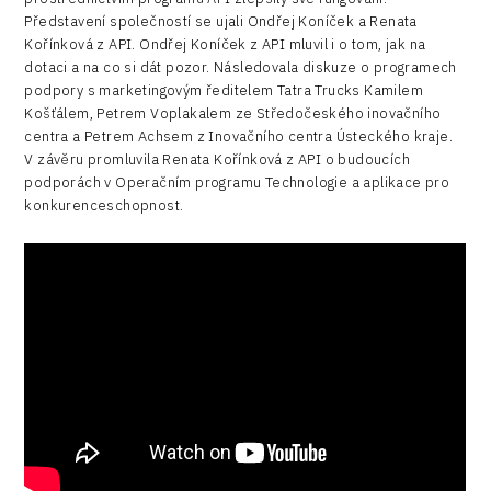
Představení společností se ujali Ondřej Koníček a Renata
Kořínková z API. Ondřej Koníček z API mluvil i o tom, jak na
dotaci a na co si dát pozor. Následovala diskuze o programech
podpory s marketingovým ředitelem Tatra Trucks Kamilem
Košťálem, Petrem Voplakalem ze Středočeského inovačního
centra a Petrem Achsem z Inovačního centra Ústeckého kraje.
V závěru promluvila Renata Kořínková z API o budoucích
podporách v Operačním programu Technologie a aplikace pro
konkurenceschopnost.