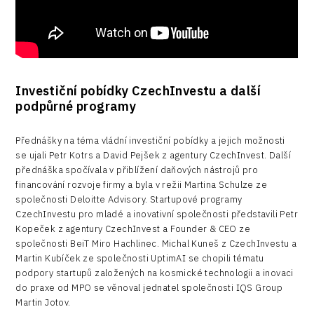
Investiční pobídky CzechInvestu a další
podpůrné programy
Přednášky na téma vládní investiční pobídky a jejich možnosti
se ujali Petr Kotrs a David Pejšek z agentury CzechInvest. Další
přednáška spočívala v přiblížení daňových nástrojů pro
financování rozvoje firmy a byla v režii Martina Schulze ze
společnosti Deloitte Advisory. Startupové programy
CzechInvestu pro mladé a inovativní společnosti představili Petr
Kopeček z agentury CzechInvest a Founder & CEO ze
společnosti BeiT Miro Hachlinec. Michal Kuneš z CzechInvestu a
Martin Kubíček ze společnosti UptimAI se chopili tématu
podpory startupů založených na kosmické technologii a inovaci
do praxe od MPO se věnoval jednatel společnosti IQS Group
Martin Jotov.