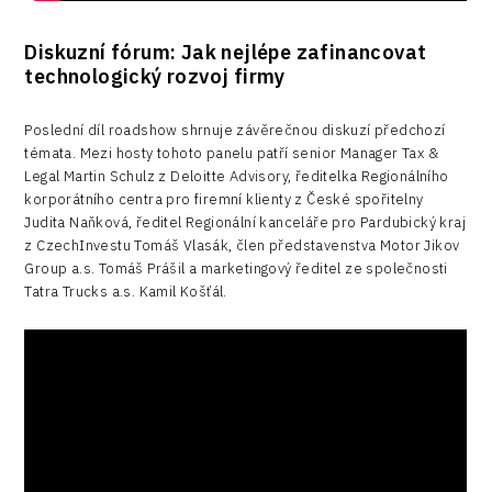
Diskuzní fórum: Jak nejlépe zafinancovat
technologický rozvoj firmy
Poslední díl roadshow shrnuje závěrečnou diskuzí předchozí
témata. Mezi hosty tohoto panelu patří senior Manager Tax &
Legal Martin Schulz z Deloitte Advisory, ředitelka Regionálního
korporátního centra pro firemní klienty z České spořitelny
Judita Naňková, ředitel Regionální kanceláře pro Pardubický kraj
z CzechInvestu Tomáš Vlasák, člen představenstva Motor Jikov
Group a.s. Tomáš Prášil a marketingový ředitel ze společnosti
Tatra Trucks a.s. Kamil Košťál.