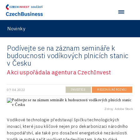
Zlín
Ullmanna
Konference Potenciál místní ekonomiky 2022
Podpora podnikání
Aerospace
VisionCraft
Konference Potenciál místní ekonomiky 2021
PPP projekty
City
Hunter Games
Novinky
Konference Potenciál místní ekonomiky 2019
Průmyslová zóna
Drones
Kaleido
Konference Potenciál místní ekonomiky 2018
Příhraničí
Podívejte se na záznam semináře k
Manufacturing
LAM-X
Představení průběžného pokroku projektu
budoucnosti vodíkových plnicích stanic
Společenská odpovědnost
Rail
v Česku
Pasportizace
Virtual Lab
Technická infrastruktura
Akci uspořádala agentura CzechInvest
Road
Technické vzdělávání
Connectivity
07.04.2022
INVESTICE
REGIONÁLNÍ ROZVOJ
Zaměstnanost
Consulting
Data services
Zdroj: Adobe Stock
Vodíkové technologie představují špičku technologických
Devices
inovací, které jsou klíčové nejen pro dekarbonizaci národního
hospodářství, ale také pro dosažení energetické nezávislosti.
Infrastructure
Vodík je nutné začít využívat především tam, kde to dává