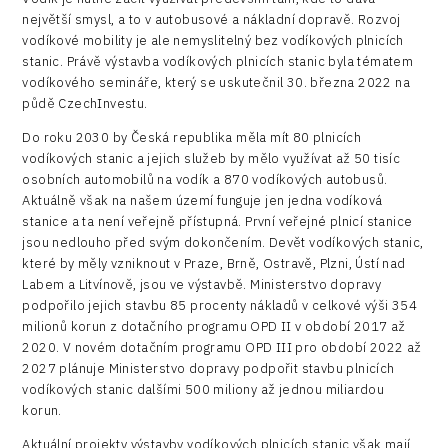
Logic/MaaS
největší smysl, a to v autobusové a nákladní dopravě. Rozvoj
vodíkové mobility je ale nemyslitelný bez vodíkových plnicích
R&D
stanic. Právě výstavba vodíkových plnicích stanic byla tématem
vodíkového semináře, který se uskutečnil 30. března 2022 na
Security
půdě CzechInvestu.
Vehicles
Do roku 2030 by Česká republika měla mít 80 plnicích
vodíkových stanic a jejich služeb by mělo využívat až 50 tisíc
osobních automobilů na vodík a 870 vodíkových autobusů.
Aktuálně však na našem území funguje jen jedna vodíková
stanice a ta není veřejně přístupná. První veřejné plnicí stanice
jsou nedlouho před svým dokončením. Devět vodíkových stanic,
které by měly vzniknout v Praze, Brně, Ostravě, Plzni, Ústí nad
Labem a Litvínově, jsou ve výstavbě. Ministerstvo dopravy
podpořilo jejich stavbu 85 procenty nákladů v celkové výši 354
milionů korun z dotačního programu OPD II v období 2017 až
2020. V novém dotačním programu OPD III pro období 2022 až
2027 plánuje Ministerstvo dopravy podpořit stavbu plnicích
vodíkových stanic dalšími 500 miliony až jednou miliardou
korun.
Aktuální projekty výstavby vodíkových plnicích stanic však mají