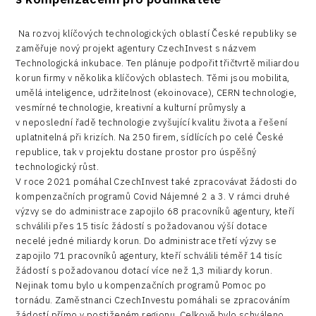
Na rozvoj klíčových technologických oblastí České republiky se
zaměřuje nový projekt agentury CzechInvest s názvem
Technologická inkubace. Ten plánuje podpořit třičtvrtě miliardou
korun firmy v několika klíčových oblastech. Těmi jsou mobilita,
umělá inteligence, udržitelnost (ekoinovace), CERN technologie,
vesmírné technologie, kreativní a kulturní průmysly a
v neposlední řadě technologie zvyšující kvalitu života a řešení
uplatnitelná při krizích. Na 250 firem, sídlících po celé České
republice, tak v projektu dostane prostor pro úspěšný
technologický růst.
V roce 2021 pomáhal CzechInvest také zpracovávat žádosti do
kompenzačních programů Covid Nájemné 2 a 3. V rámci druhé
výzvy se do administrace zapojilo 68 pracovníků agentury, kteří
schválili přes 15 tisíc žádostí s požadovanou výší dotace
necelé jedné miliardy korun. Do administrace třetí výzvy se
zapojilo 71 pracovníků agentury, kteří schválili téměř 14 tisíc
žádostí s požadovanou dotací více než 1,3 miliardy korun.
Nejinak tomu bylo u kompenzačních programů Pomoc po
tornádu. Zaměstnanci CzechInvestu pomáhali se zpracováním
žádostí přímo v postiženém regionu. Celkově bylo schváleno