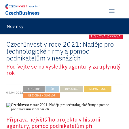
Novinky
TISKOVÁ ZPRÁVA
CzechInvest v roce 2021: Naděje pro
technologické firmy a pomoc
podnikatelům v nesnázích
Podívejte se na výsledky agentury za uplynulý
rok
STARTUP
ČR
INVESTICE
NEMOVITOSTI
05.04.2022
REGIONÁLNÍ ROZVOJ
Příprava největšího projektu v historii
agentury, pomoc podnikatelům při