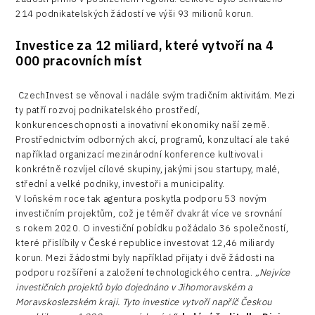
214 podnikatelských žádostí ve výši 93 milionů korun.
Investice za 12 miliard, které vytvoří na 4
000 pracovních míst
CzechInvest se věnoval i nadále svým tradičním aktivitám. Mezi
ty patří rozvoj podnikatelského prostředí,
konkurenceschopnosti a inovativní ekonomiky naší země.
Prostřednictvím odborných akcí, programů, konzultací ale také
například organizací mezinárodní konference kultivoval i
konkrétně rozvíjel cílové skupiny, jakými jsou startupy, malé,
střední a velké podniky, investoři a municipality.
V loňském roce tak agentura poskytla podporu 53 novým
investičním projektům, což je téměř dvakrát více ve srovnání
s rokem 2020. O investiční pobídku požádalo 36 společností,
které přislíbily v České republice investovat 12,46 miliardy
korun. Mezi žádostmi byly například přijaty i dvě žádosti na
podporu rozšíření a založení technologického centra.
„Nejvíce
investičních projektů bylo dojednáno v Jihomoravském a
Moravskoslezském kraji. Tyto investice vytvoří napříč Českou