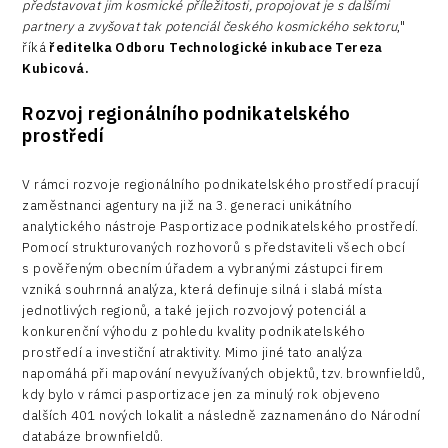
představovat jim kosmické příležitosti, propojovat je s dalšími
partnery a zvyšovat tak potenciál českého kosmického sektoru
,"
říká
ředitelka Odboru Technologické inkubace Tereza
Kubicová.
Rozvoj regionálního podnikatelského
prostředí
V rámci rozvoje regionálního podnikatelského prostředí pracují
zaměstnanci agentury na již na 3. generaci unikátního
analytického nástroje Pasportizace podnikatelského prostředí.
Pomocí strukturovaných rozhovorů s představiteli všech obcí
s pověřeným obecním úřadem a vybranými zástupci firem
vzniká souhrnná analýza, která definuje silná i slabá místa
jednotlivých regionů, a také jejich rozvojový potenciál a
konkurenční výhodu z pohledu kvality podnikatelského
prostředí a investiční atraktivity. Mimo jiné tato analýza
napomáhá při mapování nevyužívaných objektů, tzv. brownfieldů,
kdy bylo v rámci pasportizace jen za minulý rok objeveno
dalších 401 nových lokalit a následně zaznamenáno do Národní
databáze brownfieldů.