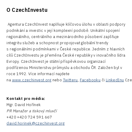
O CzechInvestu
Agentura CzechInvest naplňuje klíčovou úlohu v oblasti podpory
podnikání a investic v její komplexní podobě. Unikátní spojení
regionálního, centrálního a mezinárodního působení zajišťuje
integritu služeb a schopnost propojovat globální trendy
s regionálními podmínkami v České republice. Jedním z hlavních
cílů CzechInvestu je přeměna České republiky v inovačního lídra
Evropy. CzechInvest je státní příspěvkovou organizací
podřízenou Ministerstvu průmyslu a obchodu ČR. Založen byl v
roce 1992. Více informací najdete
na
www.czechinvest.org
nebo
Twitteru
,
Facebooku
či
LinkedInu
Cze
Kontakt pro média:
Mgr. David Hořínek
PR Manažer a tiskový mluvčí
+420 +420 724 591 667
david.horinek@czechinvest.org