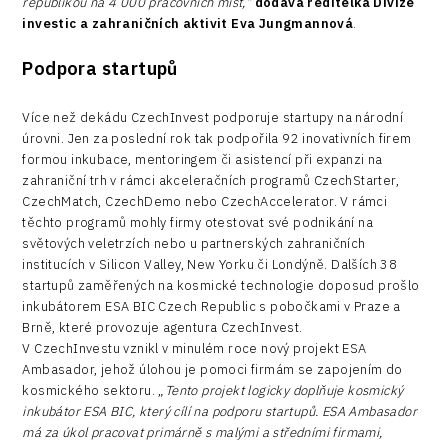
republikou na 4 000 pracovních míst,“
dodává ředitelka Divize
investic a zahraničních aktivit Eva Jungmannová
.
Podpora startupů
Více než dekádu CzechInvest podporuje startupy na národní
úrovni. Jen za poslední rok tak podpořila 92 inovativních firem
formou inkubace, mentoringem či asistencí při expanzi na
zahraniční trh v rámci akceleračních programů CzechStarter,
CzechMatch, CzechDemo nebo CzechAccelerator. V rámci
těchto programů mohly firmy otestovat své podnikání na
světových veletrzích nebo u partnerských zahraničních
institucích v Silicon Valley, New Yorku či Londýně. Dalších 38
startupů zaměřených na kosmické technologie doposud prošlo
inkubátorem ESA BIC Czech Republic s pobočkami v Praze a
Brně, které provozuje agentura CzechInvest.
V CzechInvestu vznikl v minulém roce nový projekt ESA
Ambasador, jehož úlohou je pomoci firmám se zapojením do
kosmického sektoru. „
Tento projekt logicky doplňuje kosmický
inkubátor ESA BIC, který cílí na podporu startupů. ESA Ambasador
má za úkol pracovat primárně s malými a středními firmami,