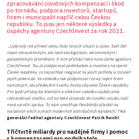
zpracovávání covidových kompenzací i škod
po tornádu, podpora investorů, startupů,
firem i municipalit napříč celou Českou
republiku. To jsou jen některé výsledky a
úspěchy agentury CzechInvest za rok 2021.
„Uplynulý rok přinesl celou řadu nových situací a výzev. Svět čelí
nejen zdravotnickým, ale také ekologickým, ekonomickým i
geopolitickým proměnám. S nimi přichází také nová úloha agentury
CzechInvest. Tou je podporovat podnikatele a investory na území
České republiky, co nejrychleji reagovat na jejich potřeby a rozvíjet
jejich potenciál. Ve výsledku tak podporovat rozvoj nejen firem
samotných, ale především kvalitu života obyvatel České republiky.
P
ro lepší přístup ke klientům a efektivní nabídku služeb jsme
rebrandovali značku, což se také propsalo do nového vizuálu naší
nové výroční zprávy. To nám umožňuje flexibilněji působit na
sociálních sítích a jiných moderních distribučních kanálech
,“
říká
generální ředitel agentury CzechInvest Patrik Reichl
.
Třičtvrtě miliardy pro nadějné firmy i pomoc
s kompenzacemi pro podnikatele