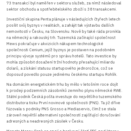
73 transakcí byl naměřen v sektoru služeb, za nímž následoval
sektor obchodu a spotřebitelského zboží s 38 transakcemi.
Investiční skupina Penta plánuje v následujících čtyřech letech
posílit svůj byznys v realitách, a zahájit tak výstavbu dalších
nemovitostí v Česku, na Slovensku. Nově by také ráda pronikla
na německý a rakouský trh. Tuzemská začínající společnost
Mews pokračuje v akvizicích nákupem technologické
společnosti Cenium, jejíž byznys je postaven na podobném
principu vývoje systémů pro správu hotelů. Tato investice by
mohla způsobit dosažení tržní hodnoty přesahující miliardu
dolarů, a získání statusu startupového jednorožce, což se
doposud povedlo pouze jedinému českému startupu Rohlík.
Na domácím energetickém trhu by mělo v letošním roce dojít
k prodeji podzemních zásobníků zemního plynu německé RWE.
Státní podnik Česká pošta investuje do největšího tuzemského
distributora tisku První novinové společnosti (PNS). Ta již dříve
fúzovala s podniky PNS Grosso a Mediaservis, čímž se stala
zároveň největší alternativní společností zajišťující doručování
adresných a neadresných zásilek v Česku.