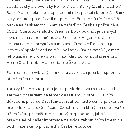
Moneta Money Bank se spojí s bankovní částí PPF, pod kterou
spadá český a slovenský Home Credit, Benxy (Zonky) a také Air
Bank. Moneta plánuje stoprocentní nákup akcií skupiny Air Bank.
Díky tomuto spojení vznikne podle počtu klientů třetí největší
banka na českém trhu, kam se zařadí po České spořitelně a
ČSOB. Startupové studio Creative Dock pokračuje ve svých
akvizicích nákupem německé Rohrbeck Heger, která se
specializuje na prognózy a inovace. Creative Dock buduje
inovativní společnosti na míru požadavkům zákazníků, a mezi
jeho úspěšné projekty patří například Zonky postavené pro
Home Credit nebo Hoppy Go pro Škoda Auto.
Podrobnosti o vybraných fúzích a akvizicích jsou k dispozici v
přiloženém reportu.
Toto vydání M&A Reportu je jak posledním za rok 2021, tak
zároveň posledním za téměř desetiletou historii. Hlavním
důvodem, proč se CzechInvest rozhodl takto učinit, je ukončení
projektu kapitálových účastí CzechLink, na který se report váže.
Už teď však přemýšlíme nad novým způsobem, jak vám
pravidelně přinášet informace ze světa zahraničních investic a
podnikatelského prostředí v České republice.