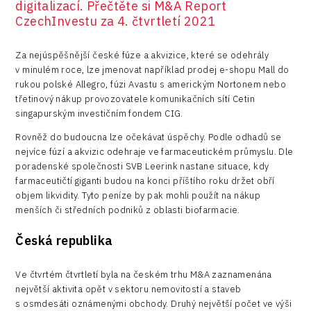
digitalizací. Přečtěte si M&A Report
CzechInvestu za 4. čtvrtletí 2021
Za nejúspěšnější české fúze a akvizice, které se odehrály
v minulém roce, lze jmenovat například prodej e-shopu Mall do
rukou polské Allegro, fúzi Avastu s americkým Nortonem nebo
třetinový nákup provozovatele komunikačních sítí Cetin
singapurským investičním fondem CIG.
Rovněž do budoucna lze očekávat úspěchy. Podle odhadů se
nejvíce fúzí a akvizic odehraje ve farmaceutickém průmyslu. Dle
poradenské společnosti SVB Leerink nastane situace, kdy
farmaceutičtí giganti budou na konci příštího roku držet obří
objem likvidity. Tyto peníze by pak mohli použít na nákup
menších či středních podniků z oblasti biofarmacie.
Česká republika
Ve čtvrtém čtvrtletí byla na českém trhu M&A zaznamenána
největší aktivita opět v sektoru nemovitostí a staveb
s osmdesáti oznámenými obchody. Druhý největší počet ve výši