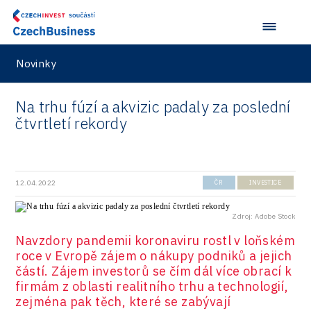
Novinky
Na trhu fúzí a akvizic padaly za poslední
čtvrtletí rekordy
12.04.2022
ČR
INVESTICE
Zdroj: Adobe Stock
Navzdory pandemii koronaviru rostl v loňském
roce v Evropě zájem o nákupy podniků a jejich
částí. Zájem investorů se čím dál více obrací k
firmám z oblasti realitního trhu a technologií,
zejména pak těch, které se zabývají